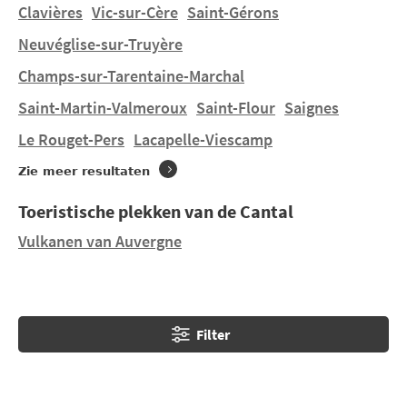
dorpen ontdekken, in het hart van het Centraal
Clavières
Vic-sur-Cère
Saint-Gérons
Massief, zoals Salers of Tournemire, die hun deuren
Neuvéglise-sur-Truyère
voor u openen met het typische enthousiasme van de
Champs-sur-Tarentaine-Marchal
Auvergne. Bezoek
Aurillac
en
Saint-Flour
.
Saint-Martin-Valmeroux
Saint-Flour
Saignes
Le Rouget-Pers
Lacapelle-Viescamp
Zie meer resultaten
Toeristische plekken van de Cantal
Vulkanen van Auvergne
Filter