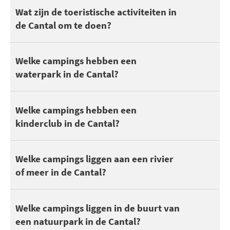
Cantal biedt toeristische sites om te ontdekken: Volcans d'Auve
Wat zijn de toeristische activiteiten in
de Cantal om te doen?
U kunt ook profiter de vos vacances in de Cantal pour découvrir c
Hoewel 26 campings in de Cantal ten minste een zwembad hebben,
Welke campings hebben een
waterpark in de Cantal?
Kinderen en tieners houden van kamperen om vrienden te maken. 
Welke campings hebben een
kinderclub in de Cantal?
In de Cantal, u kunt 63 campings vinden aan een meer of een riv
Welke campings liggen aan een rivier
of meer in de Cantal?
De nabijheid van een natuurpark is ideaal voor natuurwandelin
Welke campings liggen in de buurt van
een natuurpark in de Cantal?