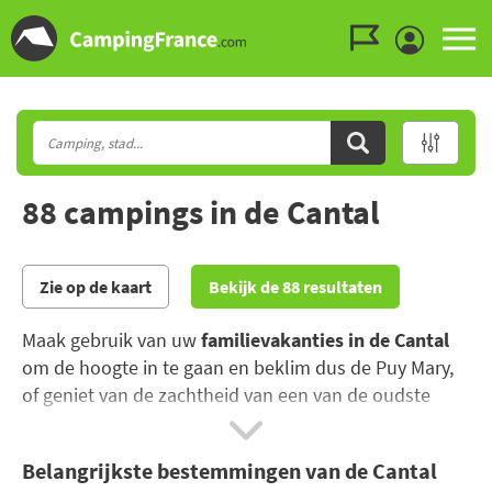
Ga naar menu
Ga naar inhoud
Ga naar zoeken
88 campings in de Cantal
Zie op de kaart
Bekijk de 88 resultaten
Maak gebruik van uw
familievakanties in de Cantal
om de hoogte in te gaan en beklim dus de Puy Mary,
of geniet van de zachtheid van een van de oudste
Franse kazen, voor u de 140 kilometer wandeltochten
aflegt die de grootste vulkaan van Europa omgeven.
Belangrijkste bestemmingen van de Cantal
op
camping in de Cantal
, zult u schilderachtige