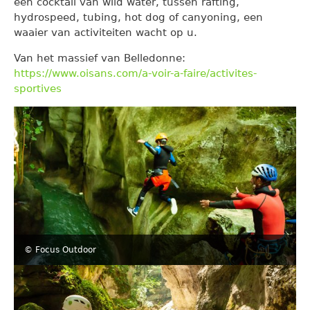
een cocktail van wild water, tussen rafting,
hydrospeed, tubing, hot dog of canyoning, een
waaier van activiteiten wacht op u.
Van het massief van Belledonne:
https://www.oisans.com/a-voir-a-faire/activites-
sportives
© Focus Outdoor