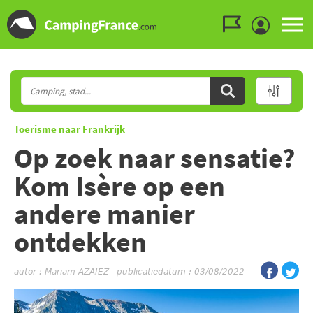
Ga naar menu
Ga naar inhoud
Ga naar zoeken
Toerisme naar Frankrijk
Op zoek naar sensatie?
Kom Isère op een
andere manier
ontdekken
autor :
Mariam AZAIEZ
-
publicatiedatum : 03/08/2022