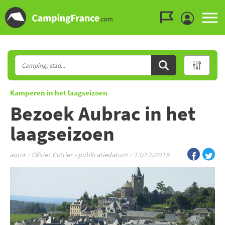
Ga naar menu
Ga naar inhoud
Ga naar zoeken
Kamperen in het laagseizoen
Bezoek Aubrac in het
laagseizoen
autor :
Olivier Cottier
-
publicatiedatum : 13/12/2016