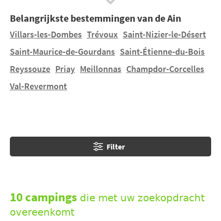
van de Hexagon... En uw kampeerverblijf zal altijd
Belangrijkste bestemmingen van de Ain
tegen een zeer interessant tarief zijn als u buiten het
seizoen gaat.
Villars-les-Dombes
Trévoux
Saint-Nizier-le-Désert
Saint-Maurice-de-Gourdans
Saint-Étienne-du-Bois
Reyssouze
Priay
Meillonnas
Champdor-Corcelles
Val-Revermont
Filter
10 campings
die met uw zoekopdracht
overeenkomt