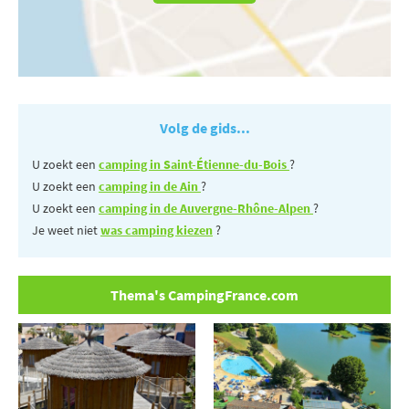
Volg de gids...
U zoekt een
camping in Saint-Étienne-du-Bois
?
U zoekt een
camping in de Ain
?
U zoekt een
camping in de Auvergne-Rhône-Alpen
?
Je weet niet
was camping kiezen
?
Thema's CampingFrance.com