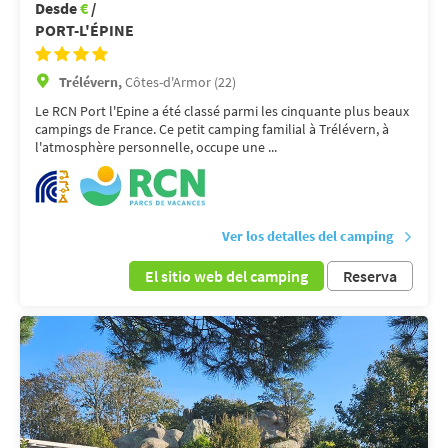
Desde
€
/
PORT-L'ÉPINE
Trélévern,
Côtes-d'Armor (22)
Le RCN Port l'Epine a été classé parmi les cinquante plus beaux
campings de France. Ce petit camping familial à Trélévern, à
l'atmosphère personnelle, occupe une ...
Ver los detalles del camping
El sitio web del camping
Reserva