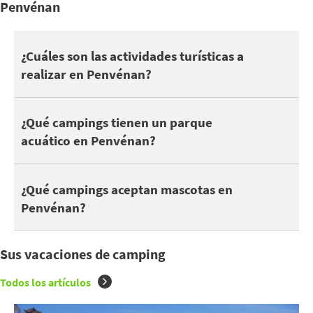
Penvénan
Penvénan se encuentra cerca de Côte d'Emeraude, Côte de grani
¿Cuáles son las actividades turísticas a
realizar en Penvénan?
También puede aprovechar sus vacaciones en Penvénan para descub
En cuanto a la naturaleza, descubra Marais du Launay, L’Anse de 
1 campings en Penvénan tienen piscina. Dependiendo del camping
¿Qué campings tienen un parque
Salir con los niños y disfrutar de las atracciones cerca : St
acuático en Penvénan?
Estos son algunos campings que aceptan mascotas en Penvénan
¿Qué campings aceptan mascotas en
Penvénan?
Sus vacaciones de camping
Todos los artículos