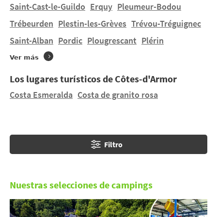
numerosas playas de arena fina.
Saint-Cast-le-Guildo
Erquy
Pleumeur-Bodou
Trébeurden
Plestin-les-Grèves
Trévou-Tréguignec
¿Desea alojarse en una tienda de campaña o en una
Saint-Alban
Pordic
Plougrescant
Plérin
casa móvil en
Penvénan
en un terreno de
dimensiones humanas ? Encontrará 3 campings en
Ver más
Penvénan
y 7 campings cerca. Descubra CAMPING
MUNICIPAL DES DUNES, CAMPING MUNICIPAL
Los lugares turísticos de Côtes-d'Armor
BUGUELES, LES HAUTS PORT BLANC.
Costa Esmeralda
Costa de granito rosa
Filtro
Nuestras selecciones de campings