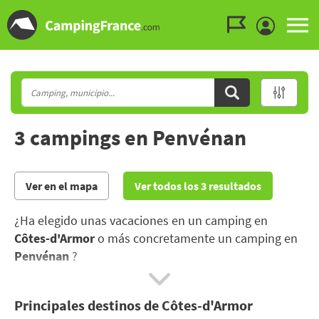
Ir al menú
Ir al contenido
Ir a buscar
3 campings en Penvénan
Ver en el mapa
Ver todos los 3 resultados
¿Ha elegido unas vacaciones en un camping en
Côtes-d'Armor
o más concretamente un camping en
Penvénan
?
Al norte de la Bretaña, las Costas de Armor proponen
Principales destinos de Côtes-d'Armor
una gran variedad de costas en la Mancha con