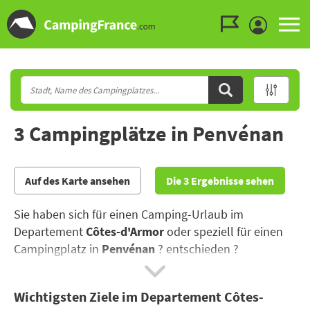
Zum Menü gehen
Zum Inhalt gehen
Zur Suche gehen
3 Campingplätze in Penvénan
Auf des Karte ansehen
Die 3 Ergebnisse sehen
Sie haben sich für einen Camping-Urlaub im
Departement
Côtes-d'Armor
oder speziell für einen
Campingplatz in
Penvénan
? entschieden ?
Im Norden der Bretagne bieten die Côtes d'Amor
Wichtigsten Ziele im Departement Côtes-
vielfältige Küstenlandschaften am Ärmelkanal