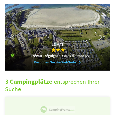
LE MAT
Trévou-Tréguignec,
Côtes-d'Armor (22)
Besuchen Sie die WebSeite
3 Campingplätze
entsprechen Ihrer
Suche