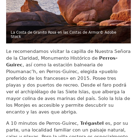
La Costa de Granito Rosa en las Costas de Armor
© Adobe
Stock
Le recomendamos visitar la capilla de Nuestra Señora
de la Claridad, Monumento Histórico de
Perros-
Guirec
, así como la estación balnearia de
Ploumanac’h, en Perros-Guirec, elegida «pueblo
preferido de los franceses» en 2015. Posee tres
playas y dos puertos de recreo. Desde el faro podrá
ver el archipiélago de las Siete Islas, que alberga la
mayor colina de aves marinas del país. Solo la Isla de
los Monjes es accesible y permite descubrir su
encanto y las aves que abriga.
A 10 minutos de Perros-Guirec,
Trégastel
es, por su
parte, una localidad familiar con un paisaje natural,
calas y playas. Pero la villa costera es especialmente