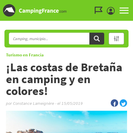
Ir al menú
Ir al contenido
Ir a buscar
Turismo en Francia
¡Las costas de Bretaña
en camping y en
colores!
por
Constance Lameignère
-
el 15/05/2019