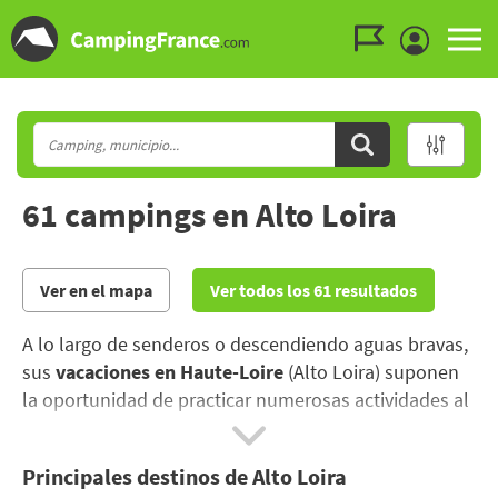
Ir al menú
Ir al contenido
Ir a buscar
61 campings en Alto Loira
Ver en el mapa
Ver todos los 61 resultados
A lo largo de senderos o descendiendo aguas bravas,
sus
vacaciones en Haute-Loire
(Alto Loira) suponen
la oportunidad de practicar numerosas actividades al
aire libre, de saborear una rica y generosa
gastronomía y de visitar un sorprendente patrimonio
Principales destinos de Alto Loira
cultural.