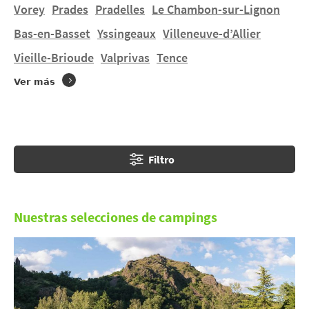
Hacer
camping en el Alto Loira
significa descubrir la
Vorey
Prades
Pradelles
Le Chambon-sur-Lignon
catedral de
Puy-en-Velay
, recorrer una parte del
Bas-en-Basset
Yssingeaux
Villeneuve-d’Allier
camino de Santiago y degustar los quesos de cabra
Vieille-Brioude
Valprivas
Tence
locales para disfrutar de unas vacaciones familiares
sabrosas y naturales.
Ver más
Filtro
Nuestras selecciones de campings