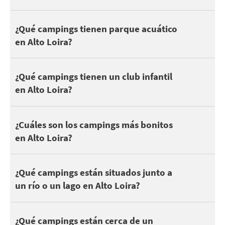
Aunque 25 campings en Alto Loira tienen al menos una piscina, 
¿Qué campings tienen parque acuático
en Alto Loira?
A los niños y adolescentes les gusta acampar para hacer amigos. 
¿Qué campings tienen un club infantil
en Alto Loira?
Un camping bonito no es siempre una cuestión de clasificación: 
¿Cuáles son los campings más bonitos
en Alto Loira?
En Alto Loira, puedes encontrar 51 campings junto a un lago o u
¿Qué campings están situados junto a
un río o un lago en Alto Loira?
Estar cerca de un parque natural es estupendo para disfrutar d
¿Qué campings están cerca de un