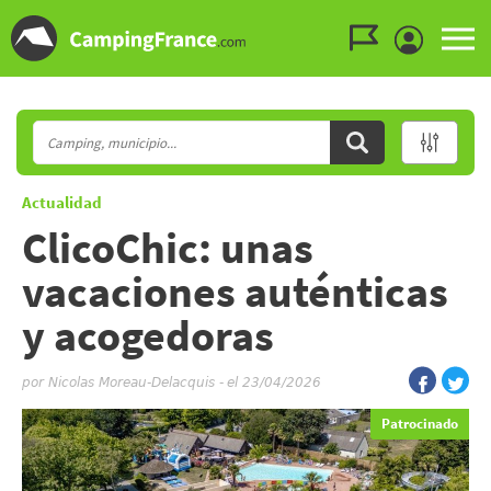
Ir al menú
Ir al contenido
Ir a buscar
Actualidad
ClicoChic: unas
vacaciones auténticas
y acogedoras
por
Nicolas Moreau-Delacquis
-
el 23/04/2026
Patrocinado