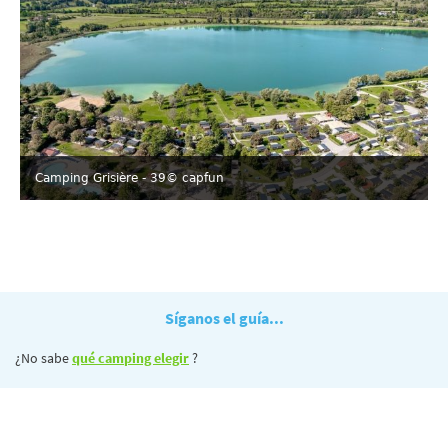
Camping Grisière - 39
© capfun
Síganos el guía...
¿No sabe
qué camping elegir
?