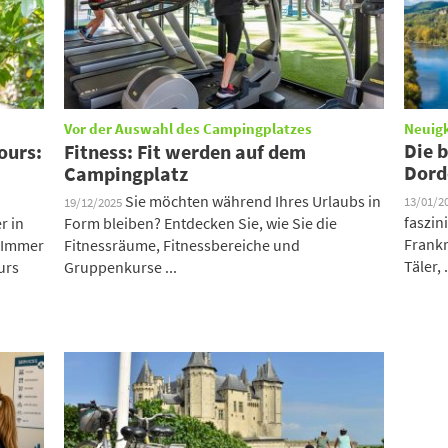
Vor der Auswahl des Campingplatzes
Neuig
Die 
ours:
Fitness: Fit werden auf dem
Dord
Campingplatz
Sie möchten während Ihres Urlaubs in
13/01/2
19/12/2025
faszin
r in
Form bleiben? Entdecken Sie, wie Sie die
Frankr
 Immer
Fitnessräume, Fitnessbereiche und
Täler, .
urs
Gruppenkurse ...