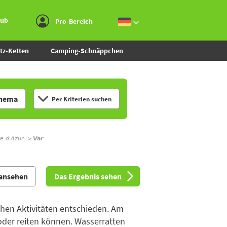
Zum Menü gehen
Zum Inhalt gehen
Zur Suche gehen
aub
Pro-Bereich
tz-Ketten
Camping-Schnäppchen
hema
Per Kriterien suchen
e d'Azur
Var
 ansehen
Das Ergebnis sehen
chen Aktivitäten entschieden. Am
oder reiten können. Wasserratten