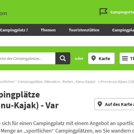
Campingurl
Campingplatz ?
Themen
Touristenstätten
Campingpla
Karte
T
oder
portlichen“ Campingplätze (Wandern, Reiten, Kanu-Kajak)
Provence-Alpes-Côt
pingplätze
nu-Kajak) - Var
Auf des Karte
 sich für einen Campingplatz mit einem Angebot an sportli
ne Menge an „sportlichen“ Campingplätzen, wo Sie wandern 