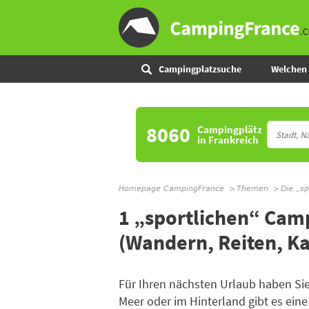
Campingplatzsuche
Welchen 
8060
Campingplätz
in Frankreich
Homepage CampingFrance
Themen
Die „s
1 „sportlichen“ Cam
(Wandern, Reiten, Ka
Für Ihren nächsten Urlaub haben Sie
Meer oder im Hinterland gibt es ei