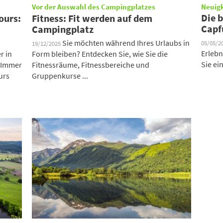
Vor der Auswahl des Campingplatzes
Neuig
Die 
ours:
Fitness: Fit werden auf dem
Capf
Campingplatz
Sie möchten während Ihres Urlaubs in
05/05/2
19/12/2025
Erlebn
r in
Form bleiben? Entdecken Sie, wie Sie die
Sie ein
 Immer
Fitnessräume, Fitnessbereiche und
urs
Gruppenkurse ...