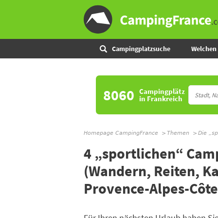
Campingplatzsuche
Welchen 
8060
Campingplätz
in Frankreich
Homepage CampingFrance
Themen
Die „s
4 „sportlichen“ Cam
(Wandern, Reiten, Ka
Provence-Alpes-Côte
Für Ihren nächsten Urlaub haben Sie