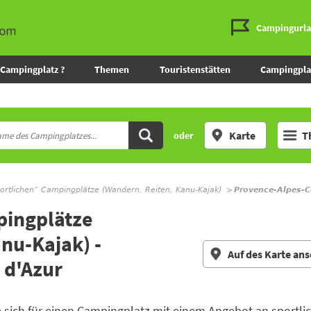
Campingurl
Campingplatz ?
Themen
Touristenstätten
Campingpla
Karte
T
oder
portlichen“ Campingplätze (Wandern, Reiten, Kanu-Kajak)
Provence-Alpes-C
pingplätze
nu-Kajak) -
Auf des Karte an
 d'Azur
 sich für einen Campingplatz mit einem Angebot an sportli