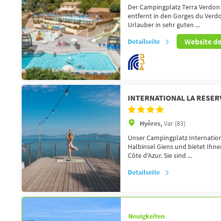
Der Campingplatz Terra Verdon -
entfernt in den Gorges du Verdo
Urlauber in sehr guten ...
Website d
Detailseite
INTERNATIONAL LA RESER
Hyères,
Var (83)
Unser Campingplatz Internationa
Halbinsel Giens und bietet Ih
Côte d'Azur. Sie sind ...
Detailseite
Neuigkeiten