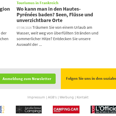
Tourismus in Frankreich
egion
Wo kann man in den Hautes-
Pyrénées baden? Seen, Flüsse und
unverzichtbare Orte
Träumen Sie von einem Urlaub am
07/08/2026
 der
Wasser, weit weg von überfüllten Stränden und
schen
sommerlicher Hitze? Entdecken Sie unsere
Auswahl der ...
Folgen Sie uns in den sozial
Anmeldung zum Newsletter
Impressum
AGB's
Werbung
Kontakt