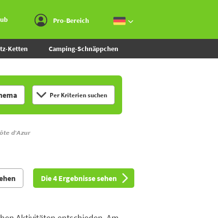
Zum Menü gehen
Zum Inhalt gehen
Zur Suche gehen
aub
Pro-Bereich
tz-Ketten
Camping-Schnäppchen
hema
Per Kriterien suchen
ôte d'Azur
sehen
Die 4 Ergebnisse sehen
chen Aktivitäten entschieden. Am