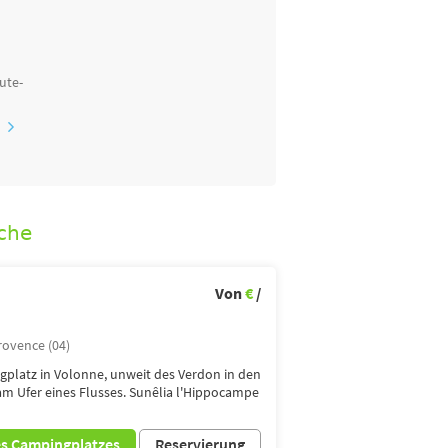
ute-
che
Von
€
/
rovence (04)
gplatz in Volonne, unweit des Verdon in den
am Ufer eines Flusses. Sunêlia l'Hippocampe
es Campingplatzes
Reservierung