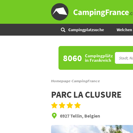
Campingplatzsuche
Welchen 
8060
Campingplätz
in Frankreich
Homepage CampingFrance
PARC LA CLUSURE
6927 Tellin, Belgien