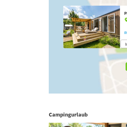
P
I
I
Campingurlaub