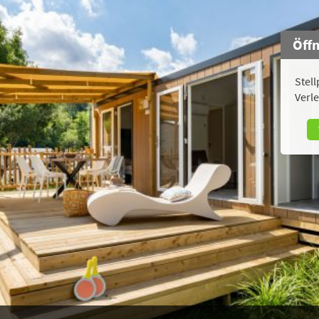
Öff
Stell
Verle