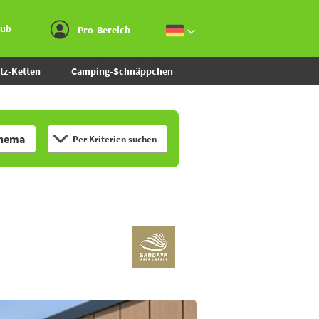
Zum Menü gehen
Zum Inhalt gehen
Zur Suche gehen
aub
Pro-Bereich
tz-Ketten
Camping-Schnäppchen
hema
Per Kriterien suchen