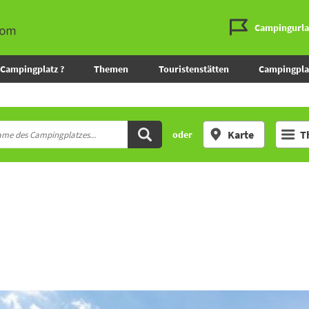
Campingurl
Campingplatz ?
Themen
Touristenstätten
Campingpla
Karte
T
oder