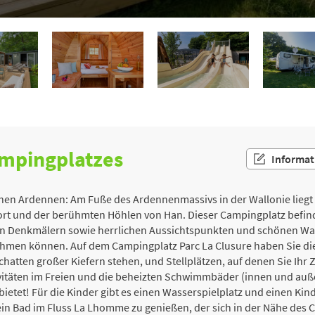
ampingplatzes
Informat
chen Ardennen: Am Fuße des Ardennenmassivs in der Wallonie liegt 
t und der berühmten Höhlen von Han. Dieser Campingplatz befindet 
en Denkmälern sowie herrlichen Aussichtspunkten und schönen Wa
ehmen können. Auf dem Campingplatz Parc La Clusure haben Sie d
hatten großer Kiefern stehen, und Stellplätzen, auf denen Sie Ihr 
ivitäten im Freien und die beheizten Schwimmbäder (innen und auß
ietet! Für die Kinder gibt es einen Wasserspielplatz und einen Kind
 ein Bad im Fluss La Lhomme zu genießen, der sich in der Nähe des 