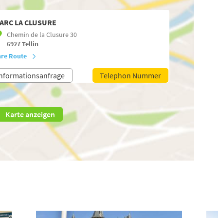
ARC LA CLUSURE
Chemin de la Clusure 30
6927
Tellin
hre Route
nformationsanfrage
Telephon Nummer
Karte anzeigen