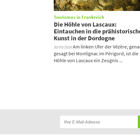
Tourismus in Frankreich
Die Höhle von Lascaux:
Eintauchen in die prähistorisch
Kunst in der Dordogne
Am linken Ufer der Vézère, gen
30/03/2026
gesagt bei Montignac im Périgord, ist die
Höhle von Lascaux ein Zeugnis ...