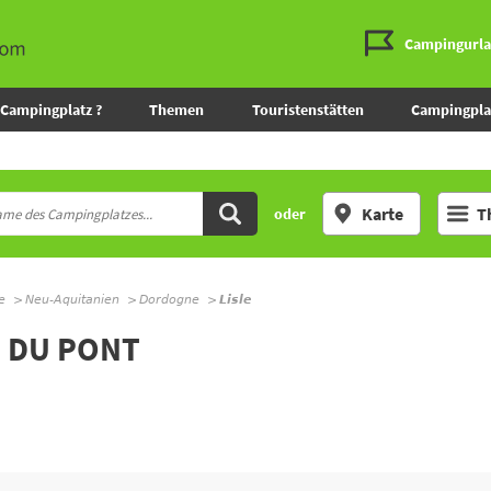
Campingurl
Campingplatz ?
Themen
Touristenstätten
Campingpla
Karte
T
oder
e
Neu-Aquitanien
Dordogne
Lisle
 DU PONT