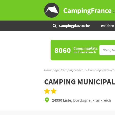
Campingplatzsuche
Welchen 
8060
Campingplätz
in Frankreich
Homepage CampingFrance
Campingplatzsuch
CAMPING MUNICIPAL
24350 Lisle,
Dordogne, Frankreich