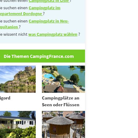
ie suchen einen
Campingplatz in Lisle
?
ie suchen einen
Campingplatz im
epartement Dordogne
?
ie suchen einen
Campingplatz in Neu-
quitanien
?
ie wissent nicht
was Campingplatz wählen
?
Die Themen CampingFrance.com
igord
Campingplätze an
Seen oder Flüssen