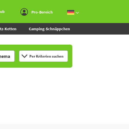
Zum Menü gehen
Zum Inhalt gehen
Zur Suche gehen
aub
Pro-Bereich
tz-Ketten
Camping-Schnäppchen
hema
Per Kriterien suchen