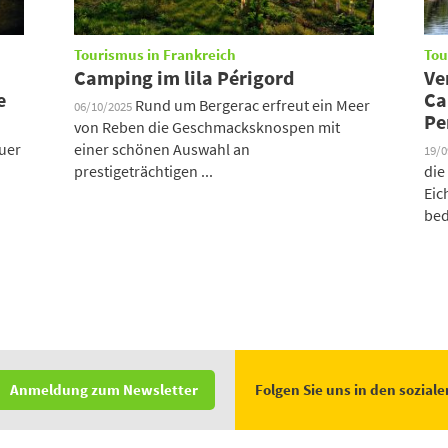
Tourismus in Frankreich
Tou
Camping im lila Périgord
Ve
e
Ca
Rund um Bergerac erfreut ein Meer
06/10/2025
Pe
von Reben die Geschmacksknospen mit
auer
einer schönen Auswahl an
19/
prestigeträchtigen ...
die
Eic
bed
Folgen Sie uns in den sozial
Anmeldung zum Newsletter