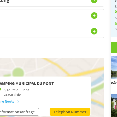
S
S
D
S
A
S
Pér
AMPING MUNICIPAL DU PONT
8, route du Pont
24350
Lisle
hre Route
nformationsanfrage
Telephon Nummer