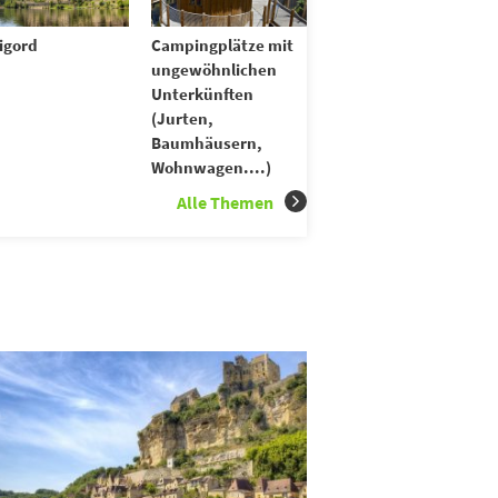
igord
Campingplätze mit
ungewöhnlichen
Unterkünften
(Jurten,
Baumhäusern,
Wohnwagen....)
Alle Themen