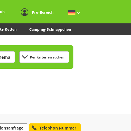
Zum Menü gehen
Zum Inhalt gehen
Zur Suche gehen
aub
Pro-Bereich
tz-Ketten
Camping-Schnäppchen
hema
Per Kriterien suchen
ionsanfrage
Telephon Nummer