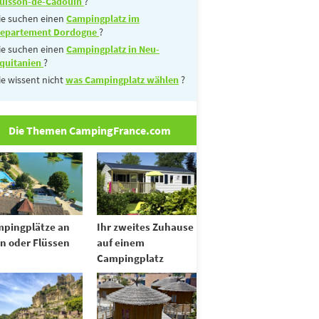
uisson-de-Cadouin
?
ie suchen einen
Campingplatz im
epartement Dordogne
?
ie suchen einen
Campingplatz in Neu-
quitanien
?
ie wissent nicht
was Campingplatz wählen
?
Die Themen CampingFrance.com
pingplätze an
Ihr zweites Zuhause
n oder Flüssen
auf einem
Campingplatz