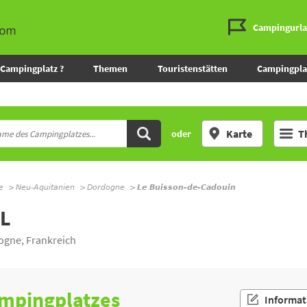
Campingurl
Campingplatz ?
Themen
Touristenstätten
Campingpla
Karte
T
oder
e
Neu-Aquitanien
Dordogne
Le Buisson-de-Cadouin
L
gne, Frankreich
ampingplatzes
Informat