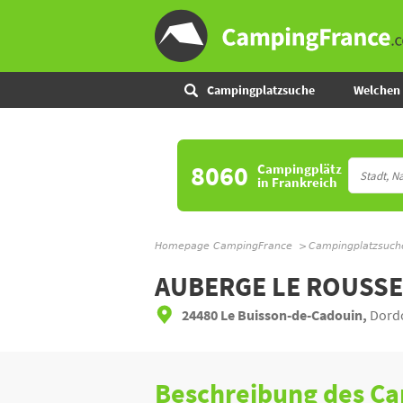
Campingplatzsuche
Welchen 
8060
Campingplätz
in Frankreich
Homepage CampingFrance
Campingplatzsuch
AUBERGE LE ROUSSE
24480 Le Buisson-de-Cadouin,
Dordo
Beschreibung des C