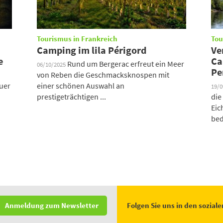
Tourismus in Frankreich
Tou
Camping im lila Périgord
Ve
e
Ca
Rund um Bergerac erfreut ein Meer
06/10/2025
Pe
von Reben die Geschmacksknospen mit
auer
einer schönen Auswahl an
19/
prestigeträchtigen ...
die
Eic
bed
Folgen Sie uns in den sozial
Anmeldung zum Newsletter