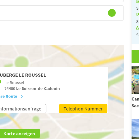
B
S
D
S
A
S
UBERGE LE ROUSSEL
Le Roussel
24480
Le Buisson-de-Cadouin
hre Route
Cam
See
nformationsanfrage
Telephon Nummer
Karte anzeigen