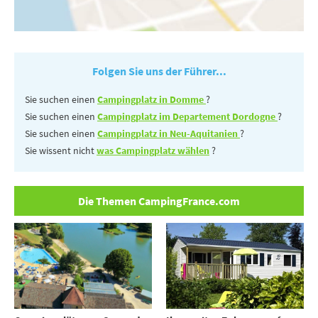
Folgen Sie uns der Führer...
Sie suchen einen
Campingplatz in Domme
?
Sie suchen einen
Campingplatz im Departement Dordogne
?
Sie suchen einen
Campingplatz in Neu-Aquitanien
?
Sie wissent nicht
was Campingplatz wählen
?
Die Themen CampingFrance.com