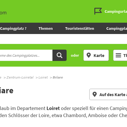
Campingurl
Campingplatz ?
Themen
Touristenstätten
Campingpla
Karte
T
oder
e
Zentrum-Loiretal
Loiret
Briare
iare
Auf des Karte
Urlaub im Departement
Loiret
oder speziell für einen Campin
rnden Schlösser der Loire, etwa Chambord, Amboise oder Ch