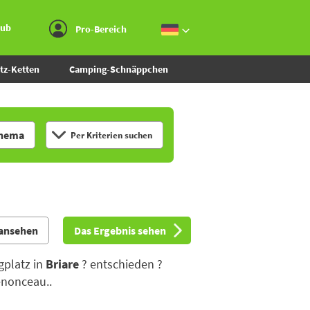
Zum Menü gehen
Zum Inhalt gehen
Zur Suche gehen
aub
Pro-Bereich
tz-Ketten
Camping-Schnäppchen
hema
Per Kriterien suchen
 ansehen
Das Ergebnis sehen
gplatz in
Briare
? entschieden ?
enonceau..