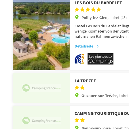
LES BOIS DU BARDELET
Poilly-lez-Gien,
Loiret (45)
Castel Les Bois du Bardelet lie
wenige Kilometer von der Stadt 
naturnahen Rahmen zwischen ..
Detailseite
LA TREZEE
Ouzouer-sur-Trézée,
Loiret
CAMPING TOURISTIQUE DU
Bonny-sur-Loire,
Loiret (45