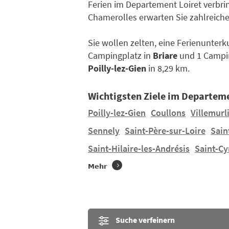
Ferien im Departement Loiret verbri
Chamerolles erwarten Sie zahlreiche
Sie wollen zelten, eine Ferienunter
Campingplatz in
Briare
und 1 Campi
Poilly-lez-Gien
in 8,29 km.
Wichtigsten Ziele im Departeme
Poilly-lez-Gien
Coullons
Villemurl
Sennely
Saint-Père-sur-Loire
Sain
Saint-Hilaire-les-Andrésis
Saint-Cy
Mehr
Suche verfeinern