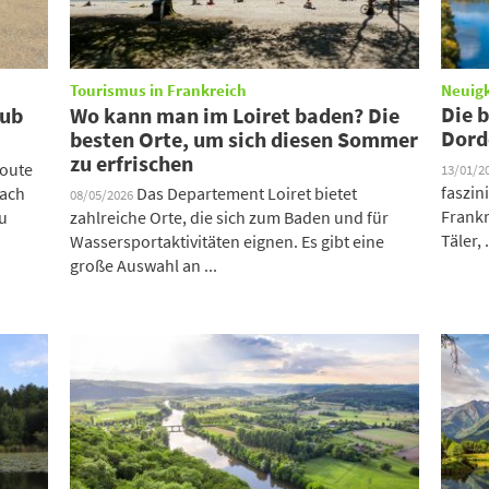
Tourismus in Frankreich
Neuig
Die 
aub
Wo kann man im Loiret baden? Die
Dord
besten Orte, um sich diesen Sommer
zu erfrischen
Route
13/01/2
faszin
nach
Das Departement Loiret bietet
08/05/2026
Frankr
zu
zahlreiche Orte, die sich zum Baden und für
Täler, .
Wassersportaktivitäten eignen. Es gibt eine
große Auswahl an ...