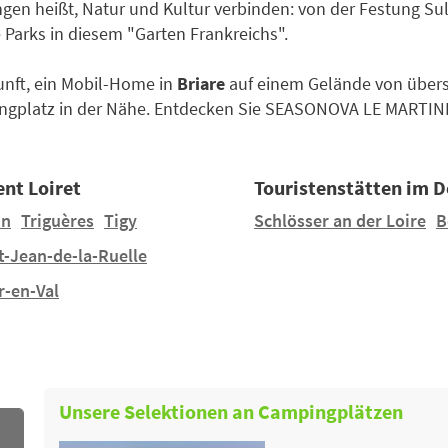
ngen heißt, Natur und Kultur verbinden: von der Festung Sul
 Parks in diesem "Garten Frankreichs".
kunft, ein Mobil-Home in
Briare
auf einem Gelände von übers
ngplatz in der Nähe. Entdecken Sie SEASONOVA LE MARTIN
nt Loiret
Touristenstätten im 
in
Triguères
Tigy
Schlösser an der Loire
B
t-Jean-de-la-Ruelle
r-en-Val
Unsere Selektionen an Campingplätzen