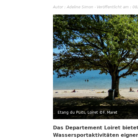
Autor :
Adeline Simon
-
Veröffentlicht am : 0
Etang du Puits, Loiret ©F. Maret
Das Departement Loiret bietet
Wassersportaktivitäten eignen