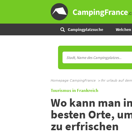
Campingplatzsuche
Welchen 
Homepage CampingFrance
Ihr urlaub auf de
Tourismus in Frankreich
Wo kann man im
besten Orte, u
zu erfrischen