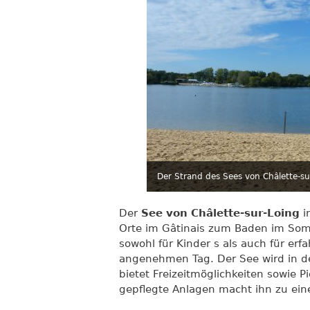
Der Strand des Sees von Châlette-su
Der
See von Châlette-sur-Loing
i
Orte im Gâtinais zum Baden im Som
sowohl für Kinder s als auch für er
angenehmen Tag. Der See wird in d
bietet Freizeitmöglichkeiten sowie P
gepflegte Anlagen macht ihn zu ein