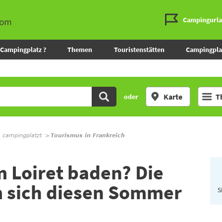
Campingurl
Campingplatz ?
Themen
Touristenstätten
Campingpla
Karte
T
oder
m campingplatzt
Tourismus in Frankreich
 Loiret baden? Die
m sich diesen Sommer
S