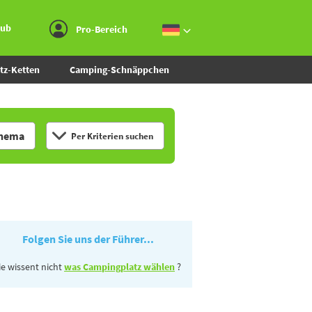
Zum Menü gehen
Zum Inhalt gehen
Zur Suche gehen
aub
Pro-Bereich
tz-Ketten
Camping-Schnäppchen
hema
Per Kriterien suchen
Folgen Sie uns der Führer...
ie wissent nicht
was Campingplatz wählen
?