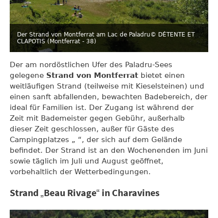
Der Strand von Montferrat am Lac de Paladru
© DÉTENTE ET
CLAPOTIS (Montferrat - 38)
Der am nordöstlichen Ufer des Paladru-Sees
gelegene
Strand von Montferrat
bietet einen
weitläufigen Strand (teilweise mit Kieselsteinen) und
einen sanft abfallenden, bewachten Badebereich, der
ideal für Familien ist. Der Zugang ist während der
Zeit mit Bademeister gegen Gebühr, außerhalb
dieser Zeit geschlossen, außer für Gäste des
Campingplatzes „ “, der sich auf dem Gelände
befindet. Der Strand ist an den Wochenenden im Juni
sowie täglich im Juli und August geöffnet,
vorbehaltlich der Wetterbedingungen.
Strand „Beau Rivage“ in Charavines