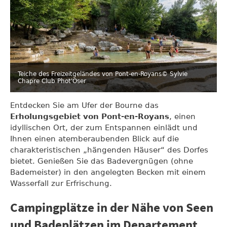
Teiche des Freizeitgeländes von Pont-en-Royans
© Sylvie
Chapre Club Phot'Oser
Entdecken Sie am Ufer der Bourne das
Erholungsgebiet von Pont-en-Royans
, einen
idyllischen Ort, der zum Entspannen einlädt und
Ihnen einen atemberaubenden Blick auf die
charakteristischen „hängenden Häuser“ des Dorfes
bietet. Genießen Sie das Badevergnügen (ohne
Bademeister) in den angelegten Becken mit einem
Wasserfall zur Erfrischung.
Campingplätze in der Nähe von Seen
und Badeplätzen im Departement