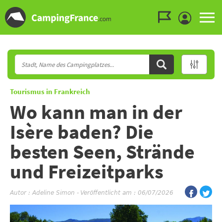
Zum Menü gehen
Zum Inhalt gehen
Zur Suche gehen
Tourismus in Frankreich
Wo kann man in der
Isère baden? Die
besten Seen, Strände
und Freizeitparks
Autor :
Adeline Simon
-
Veröffentlicht am : 06/07/2026