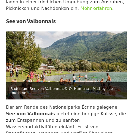
laden in einer friedlichen Umgebung zum Ausruhen,
Picknicken und Nachdenken ein.
Mehr erfahren
.
See von Valbonnais
Baden am See von Valbonnais
© O. Humeau - Matheysine
tourisme
Der am Rande des Nationalparks Écrins gelegene
See von Valbonnais
bietet eine bergige Kulisse, die
zum Entspannen und zu sanften
Wassersportaktivitäten einlädt. Er ist von