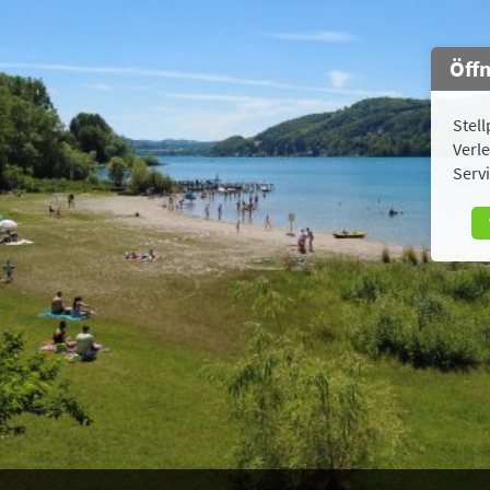
Öff
Stell
Verle
Servi