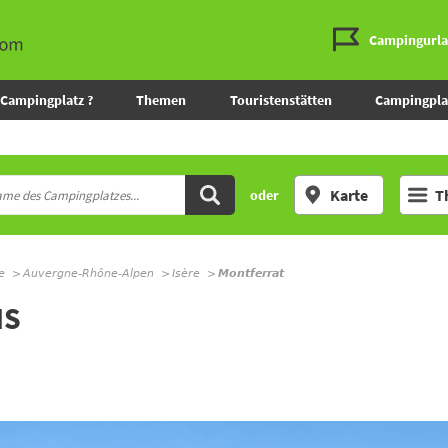
Campingurl
Campingplatz ?
Themen
Touristenstätten
Campingpla
Karte
T
oder
e
Auvergne-Rhône-Alpen
Isère
Montferrat
IS