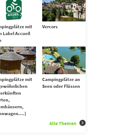
pingplätze mit
Vercors
 Label Accueil
o
pingplätze mit
Campingplätze an
gewöhnlichen
Seen oder Flüssen
erkünften
rten,
umhäusern,
nwagen....)
Alle Themen