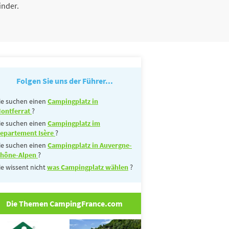
inder.
Folgen Sie uns der Führer...
ie suchen einen
Campingplatz in
ontferrat
?
ie suchen einen
Campingplatz im
epartement Isère
?
ie suchen einen
Campingplatz in Auvergne-
hône-Alpen
?
ie wissent nicht
was Campingplatz wählen
?
Die Themen CampingFrance.com