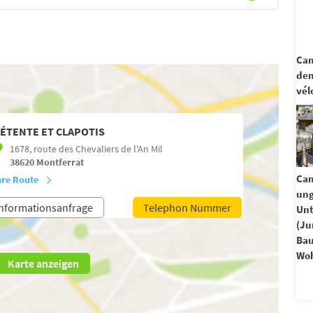
Cam
dem
vél
ÉTENTE ET CLAPOTIS
1678, route des Chevaliers de l'An Mil
38620
Montferrat
Cam
hre Route
un
nformationsanfrage
Telephon Nummer
Unt
(Ju
Ba
Woh
Karte anzeigen