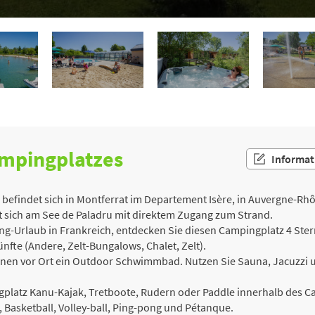
ampingplatzes
Informat
findet sich in Montferrat im Departement Isère, in Auvergne-Rhôn
t sich am See de Paladru mit direktem Zugang zum Strand.
-Urlaub in Frankreich, entdecken Sie diesen Campingplatz 4 Stern
fte (Andere, Zelt-Bungalows, Chalet, Zelt).
t Ihnen vor Ort ein Outdoor Schwimmbad. Nutzen Sie Sauna, Jacuzzi
ngplatz Kanu-Kajak, Tretboote, Rudern oder Paddle innerhalb des C
s, Basketball, Volley-ball, Ping-pong und Pétanque.