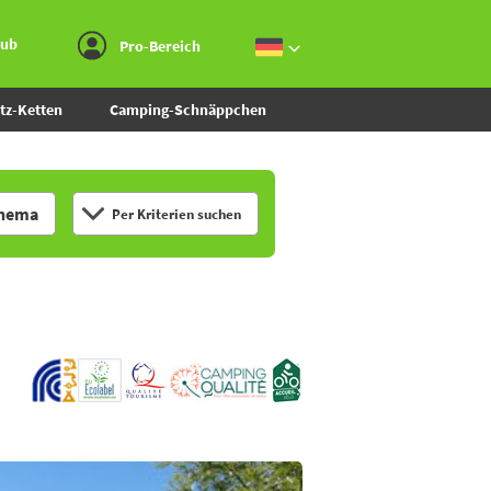
Zum Menü gehen
Zum Inhalt gehen
Zur Suche gehen
aub
Pro-Bereich
tz-Ketten
Camping-Schnäppchen
hema
Per Kriterien suchen