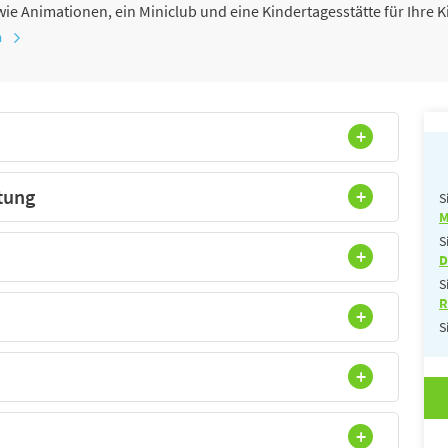
e Animationen, ein Miniclub und eine Kindertagesstätte für Ihre K
n
direkten Zugang zum Strand
tung
S
M
S
D
S
R
S