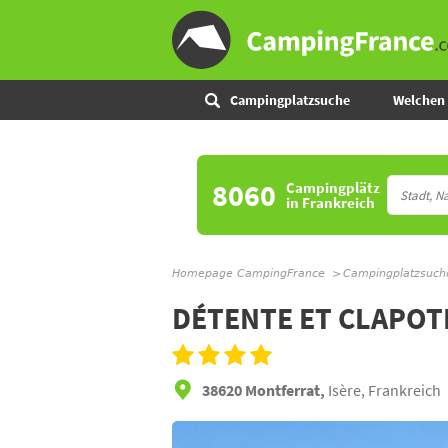
Campingplatzsuche
Welchen 
8060
Campingplätz
in Frankreich
Homepage CampingFrance
Campingplatzsuch
DÉTENTE ET CLAPOT
38620 Montferrat,
Isère, Frankreich