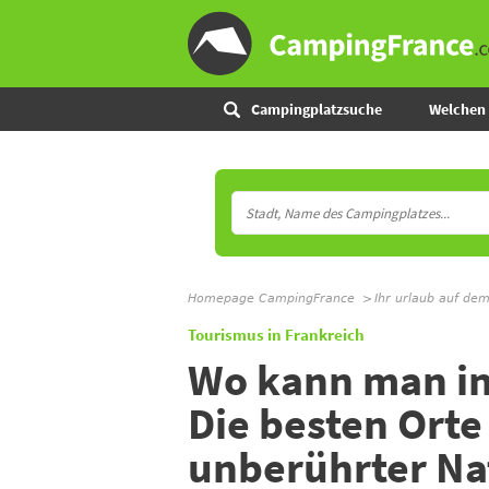
Campingplatzsuche
Welchen 
Homepage CampingFrance
Ihr urlaub auf de
Tourismus in Frankreich
Wo kann man i
Die besten Ort
unberührter Na