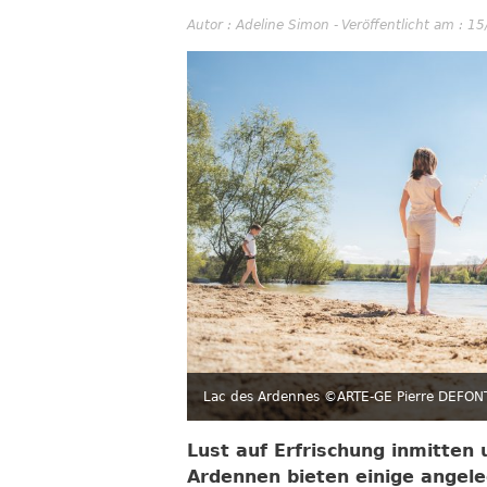
Autor :
Adeline Simon
-
Veröffentlicht am : 1
Lac des Ardennes ©ARTE-GE Pierre DEFON
Lust auf Erfrischung inmitten
Ardennen bieten einige angele