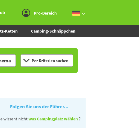
Zum Menü gehen
Zum Inhalt gehen
Zur Suche gehen
aub
Pro-Bereich
tz-Ketten
Camping-Schnäppchen
hema
Per Kriterien suchen
Folgen Sie uns der Führer...
ie wissent nicht
was Campingplatz wählen
?