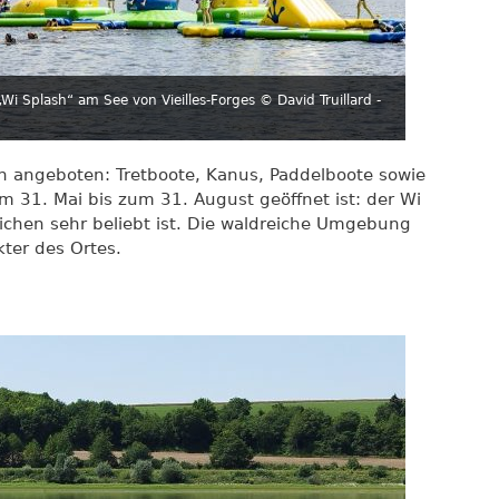
„Wi Splash“ am See von Vieilles-Forges
© David Truillard -
en angeboten: Tretboote, Kanus, Paddelboote sowie
m 31. Mai bis zum 31. August geöffnet ist: der Wi
ichen sehr beliebt ist. Die waldreiche Umgebung
kter des Ortes.