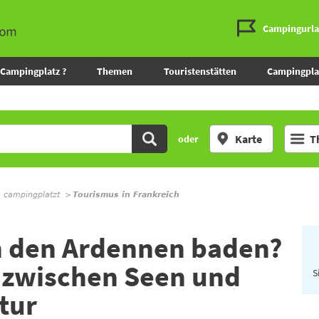
Campingurl
Campingplatz ?
Themen
Touristenstätten
Campingpla
Karte
T
oder
m campingplatzt
Tourismus in Frankreich
n den Ardennen baden?
e zwischen Seen und
S
tur