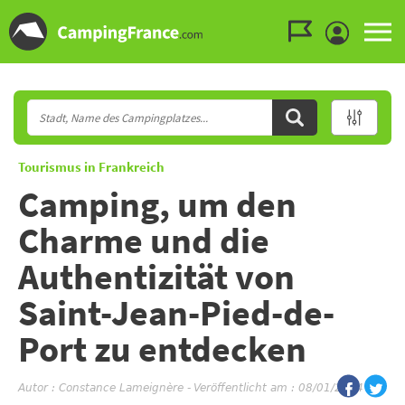
Zum Menü gehen
Zum Inhalt gehen
Zur Suche gehen
Tourismus in Frankreich
Camping, um den
Charme und die
Authentizität von
Saint-Jean-Pied-de-
Port zu entdecken
Autor :
Constance Lameignère
-
Veröffentlicht am : 08/01/2024