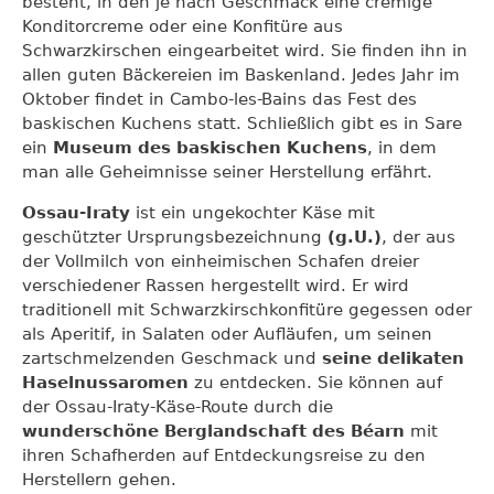
besteht, in den je nach Geschmack eine cremige
Konditorcreme oder eine Konfitüre aus
Schwarzkirschen eingearbeitet wird. Sie finden ihn in
allen guten Bäckereien im Baskenland. Jedes Jahr im
Oktober findet in Cambo-les-Bains das Fest des
baskischen Kuchens statt. Schließlich gibt es in Sare
ein
Museum des baskischen Kuchens
, in dem
man alle Geheimnisse seiner Herstellung erfährt.
Ossau-Iraty
ist ein ungekochter Käse mit
geschützter Ursprungsbezeichnung
(g.U.)
, der aus
der Vollmilch von einheimischen Schafen dreier
verschiedener Rassen hergestellt wird. Er wird
traditionell mit Schwarzkirschkonfitüre gegessen oder
als Aperitif, in Salaten oder Aufläufen, um seinen
zartschmelzenden Geschmack und
seine delikaten
Haselnussaromen
zu entdecken. Sie können auf
der Ossau-Iraty-Käse-Route durch die
wunderschöne Berglandschaft des Béarn
mit
ihren Schafherden auf Entdeckungsreise zu den
Herstellern gehen.