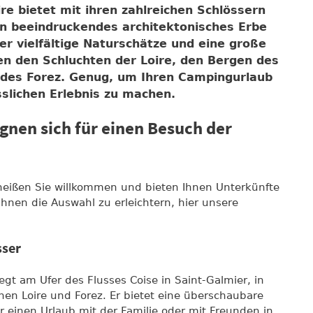
re bietet mit ihren zahlreichen Schlössern
in beeindruckendes architektonisches Erbe
er vielfältige Naturschätze und eine große
hen den Schluchten der Loire, den Bergen des
 des Forez. Genug, um Ihren Campingurlaub
sslichen Erlebnis zu machen.
nen sich für einen Besuch der
eißen Sie willkommen und bieten Ihnen Unterkünfte
Ihnen die Auswahl zu erleichtern, hier unsere
sser
iegt am Ufer des Flusses Coise in Saint-Galmier, in
hen Loire und Forez. Er bietet eine überschaubare
 einen Urlaub mit der Familie oder mit Freunden in