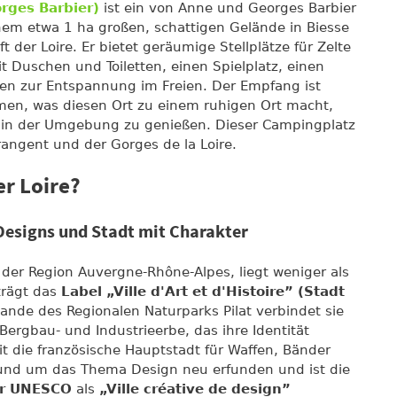
rges Barbier)
ist ein von Anne und Georges Barbier
nem etwa 1 ha großen, schattigen Gelände in Biesse
der Loire. Er bietet geräumige Stellplätze für Zelte
 Duschen und Toiletten, einen Spielplatz, einen
gen zur Entspannung im Freien. Der Empfang ist
mmen, was diesen Ort zu einem ruhigen Ort macht,
 in der Umgebung zu genießen. Dieser Campingplatz
rangent und der Gorges de la Loire.
er Loire?
Designs und Stadt mit Charakter
t der Region Auvergne-Rhône-Alpes, liegt weniger als
trägt das
Label „Ville d'Art et d'Histoire” (Stadt
ande des Regionalen Naturparks Pilat verbindet sie
Bergbau- und Industrieerbe, das ihre Identität
it die französische Hauptstadt für Waffen, Bänder
rund um das Thema Design neu erfunden und ist die
r UNESCO
als
„Ville créative de design”