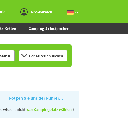
Zum Menü gehen
Zum Inhalt gehen
Zur Suche gehen
aub
Pro-Bereich
tz-Ketten
Camping-Schnäppchen
hema
Per Kriterien suchen
Folgen Sie uns der Führer...
ie wissent nicht
was Campingplatz wählen
?