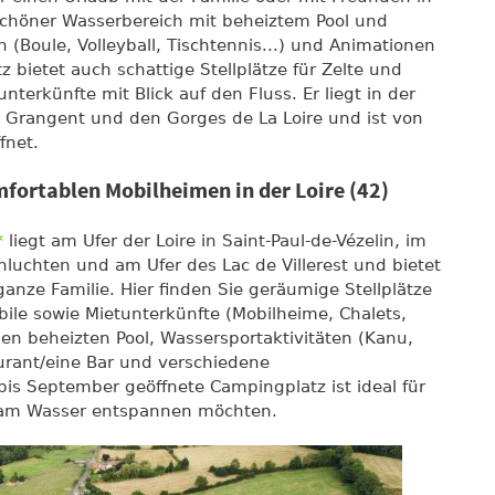
 schöner Wasserbereich mit beheiztem Pool und
n (Boule, Volleyball, Tischtennis...) und Animationen
 bietet auch schattige Stellplätze für Zelte und
terkünfte mit Blick auf den Fluss. Er liegt in der
 Grangent und den Gorges de La Loire und ist von
fnet.
fortablen Mobilheimen in der Loire (42)
*
liegt am Ufer der Loire in Saint-Paul-de-Vézelin, im
luchten und am Ufer des Lac de Villerest und bietet
ganze Familie. Hier finden Sie geräumige Stellplätze
le sowie Mietunterkünfte (Mobilheime, Chalets,
nen beheizten Pool, Wassersportaktivitäten (Kanu,
aurant/eine Bar und verschiedene
is September geöffnete Campingplatz ist ideal für
h am Wasser entspannen möchten.