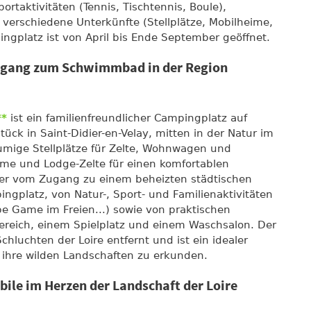
ortaktivitäten (Tennis, Tischtennis, Boule),
d verschiedene Unterkünfte (Stellplätze, Mobilheime,
ngplatz ist von April bis Ende September geöffnet.
ugang zum Schwimmbad in der Region
**
ist ein familienfreundlicher Campingplatz auf
ck in Saint-Didier-en-Velay, mitten in der Natur im
äumige Stellplätze für Zelte, Wohnwagen und
me und Lodge-Zelte für einen komfortablen
mper vom Zugang zu einem beheizten städtischen
latz, von Natur-, Sport- und Familienaktivitäten
e Game im Freien...) sowie von praktischen
ereich, einem Spielplatz und einem Waschsalon. Der
hluchten der Loire entfernt und ist ein idealer
ihre wilden Landschaften zu erkunden.
ile im Herzen der Landschaft der Loire