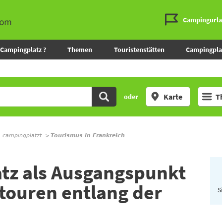
Campingurl
Campingplatz ?
Themen
Touristenstätten
Campingpla
Karte
T
oder
m campingplatzt
Tourismus in Frankreich
tz als Ausgangspunkt
touren entlang der
S