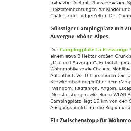
beheizter Pool mit Planschbecken, Sp
Freizeiteinrichtungen für Kinder un
Chalets und Lodge-Zelte). Der Campi
Günstiger Campingplatz mit Z
Auvergne-Rhône-Alpes
Der
Campingplatz La Fressange 
einem etwa 3 Hektar großen Grundstü
„Midi de l'Auvergne”. Er bietet ger
Wohnmobile sowie Chalets, Mobilhei
Aufenthalt. Vor Ort profitieren Ca
Schwimmbad gegenüber dem Campingp
(Wandern, Radfahren, Angeln, Escap
Dienstleistungen wie einem WLAN-B
Campingplatz liegt 15 km von den Sc
Ausgangspunkt, um die Region und 
Ein Zwischenstopp für Wohnmob