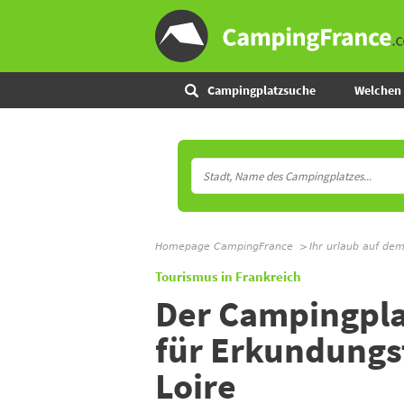
Campingplatzsuche
Welchen 
Homepage CampingFrance
Ihr urlaub auf de
Tourismus in Frankreich
Der Campingpla
für Erkundungs
Loire