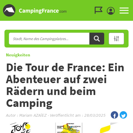
Zum Menü gehen
Zum Inhalt gehen
Zur Suche gehen
Neuigkeiten
Die Tour de France: Ein
Abenteuer auf zwei
Rädern und beim
Camping
Autor :
Mariam AZAÏEZ
-
Veröffentlicht am : 28/03/2025