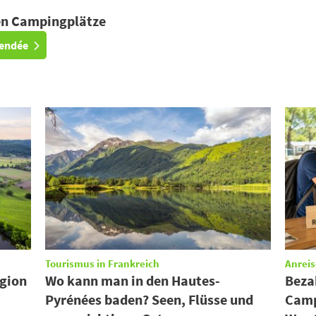
ten Campingplätze
Vendée
Tourismus in Frankreich
Anreis
egion
Wo kann man in den Hautes-
Beza
Pyrénées baden? Seen, Flüsse und
Camp