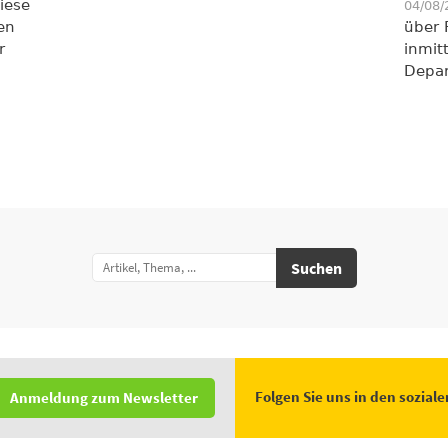
iese
04/08
en
über 
r
inmit
Depar
Suchen
Folgen Sie uns in den sozial
Anmeldung zum Newsletter