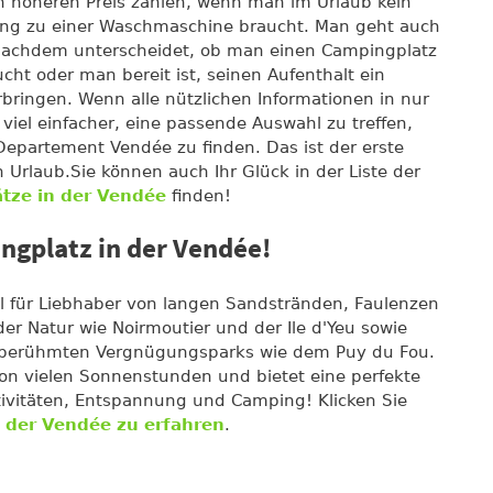
en höheren Preis zahlen, wenn man im Urlaub kein
gang zu einer Waschmaschine braucht. Man geht auch
 nachdem unterscheidet, ob man einen Campingplatz
t oder man bereit ist, seinen Aufenthalt ein
rbringen. Wenn alle nützlichen Informationen in nur
s viel einfacher, eine passende Auswahl zu treffen,
epartement Vendée zu finden. Das ist der erste
 Urlaub.Sie können auch Ihr Glück in der Liste der
tze in der Vendée
finden!
ngplatz in der Vendée!
iel für Liebhaber von langen Sandstränden, Faulenzen
der Natur wie Noirmoutier und der Ile d'Yeu sowie
n berühmten Vergnügungsparks wie dem Puy du Fou.
 von vielen Sonnenstunden und bietet eine perfekte
ivitäten, Entspannung und Camping! Klicken Sie
 der Vendée zu erfahren
.