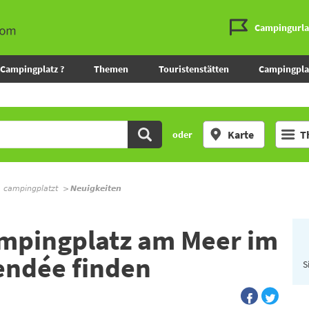
Campingurl
Campingplatz ?
Themen
Touristenstätten
Campingpla
Karte
T
oder
m campingplatzt
Neuigkeiten
ampingplatz am Meer im
endée finden
S