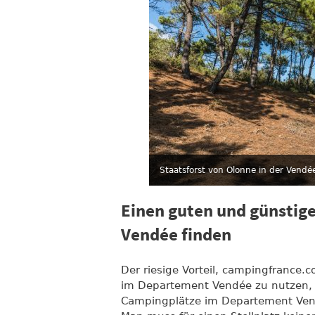
Staatsforst von Olonne in der Vendé
Einen guten und günstig
Vendée finden
Der riesige Vorteil, campingfrance
im Departement Vendée zu nutzen, b
Campingplätze im Departement Vendé