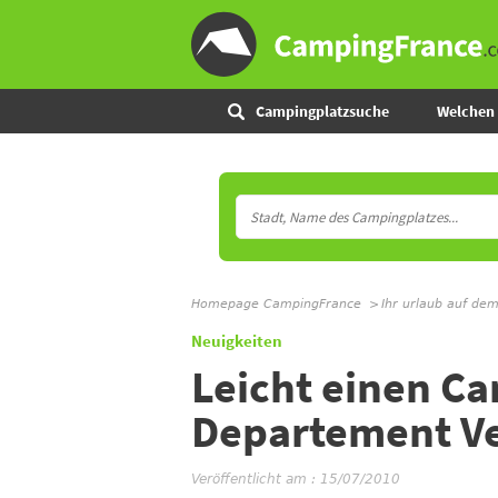
Campingplatzsuche
Welchen 
Homepage CampingFrance
Ihr urlaub auf de
Neuigkeiten
Leicht einen C
Departement V
Veröffentlicht am : 15/07/2010