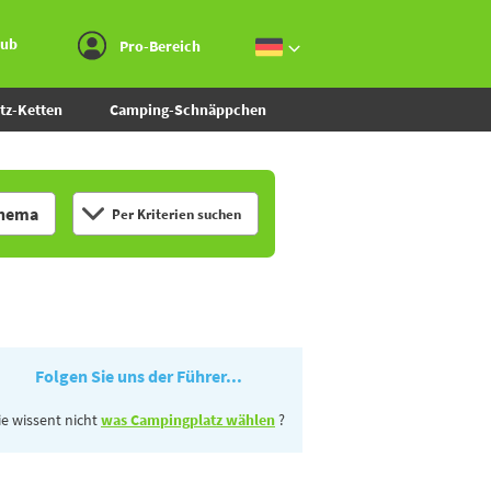
Zum Menü gehen
Zum Inhalt gehen
Zur Suche gehen
aub
Pro-Bereich
tz-Ketten
Camping-Schnäppchen
hema
Per Kriterien suchen
Folgen Sie uns der Führer...
ie wissent nicht
was Campingplatz wählen
?