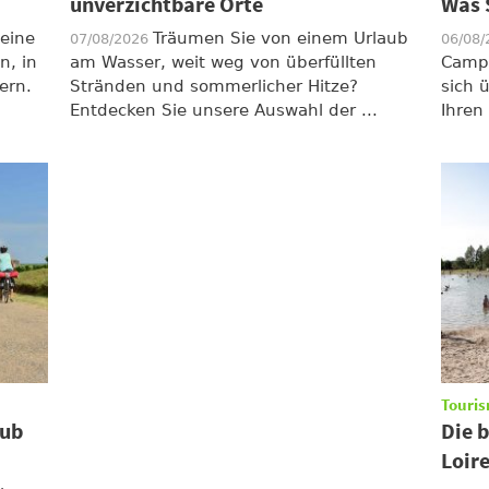
unverzichtbare Orte
Was 
 eine
Träumen Sie von einem Urlaub
07/08/2026
06/08
n, in
am Wasser, weit weg von überfüllten
Campi
ern.
Stränden und sommerlicher Hitze?
sich 
Entdecken Sie unsere Auswahl der ...
Ihren
Touris
aub
Die 
Loir