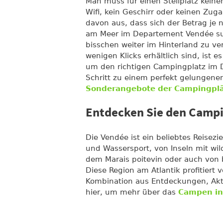
Man muss für einen Stellplatz kein
Wifi, kein Geschirr oder keinen Zu
davon aus, dass sich der Betrag je
am Meer im Departement Vendée such
bisschen weiter im Hinterland zu ve
wenigen Klicks erhältlich sind, ist e
um den richtigen Campingplatz im D
Schritt zu einem perfekt gelungenen
Sonderangebote der Campingplä
Entdecken Sie den Campi
Die Vendée ist ein beliebtes Reisez
und Wassersport, von Inseln mit wil
dem Marais poitevin oder auch vo
Diese Region am Atlantik profitiert
Kombination aus Entdeckungen, Akt
hier, um mehr über das
Campen in