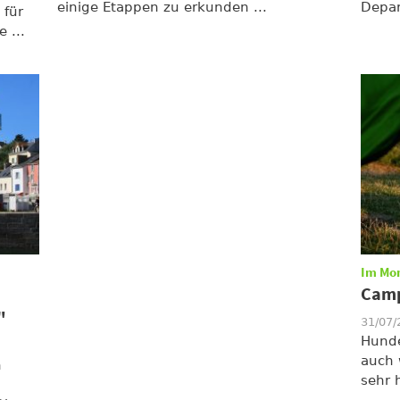
einige Etappen zu erkunden ...
Depar
 für
 ...
Im Mo
Camp
"
31/07
Hunde
auch 
n
sehr 