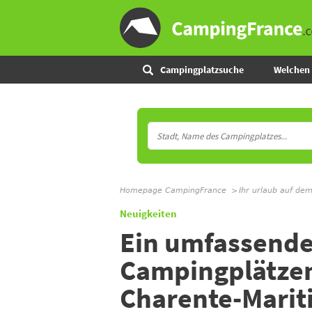
Campingplatzsuche
Welchen 
Homepage CampingFrance
Ihr urlaub auf de
Neuigkeiten
Ein umfassende
Campingplätze
Charente-Marit