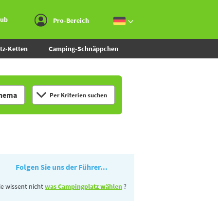
Zum Menü gehen
Zum Inhalt gehen
Zur Suche gehen
aub
Pro-Bereich
tz-Ketten
Camping-Schnäppchen
hema
Per Kriterien suchen
Folgen Sie uns der Führer...
ie wissent nicht
was Campingplatz wählen
?