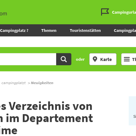
Campingurl
Campingplatz ?
Themen
Touristenstätten
Campingpla
Karte
T
oder
m campingplatzt
Neuigkeiten
s Verzeichnis von
n im Departement
S
ime