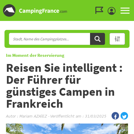
Zum Menü gehen
Zum Inhalt gehen
Zur Suche gehen
Im Moment der Reservierung
Reisen Sie intelligent :
Der Führer für
günstiges Campen in
Frankreich
Autor :
Mariam AZAÏEZ
-
Veröffentlicht am : 31/03/2025