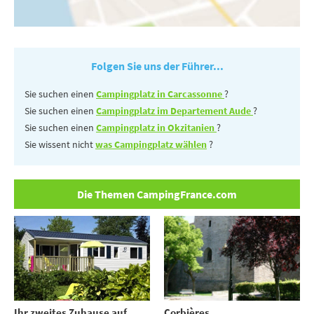
Folgen Sie uns der Führer...
Sie suchen einen
Campingplatz in Carcassonne
?
Sie suchen einen
Campingplatz im Departement Aude
?
Sie suchen einen
Campingplatz in Okzitanien
?
Sie wissent nicht
was Campingplatz wählen
?
Die Themen CampingFrance.com
Ihr zweites Zuhause auf
Corbières