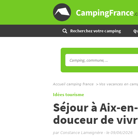
Recherchez votre camping
Qu
Accueil camping france
Vos vacances en cam
Idées tourisme
Séjour à Aix-en
douceur de viv
par
Constance Lameignère
-
le 09/06/2026