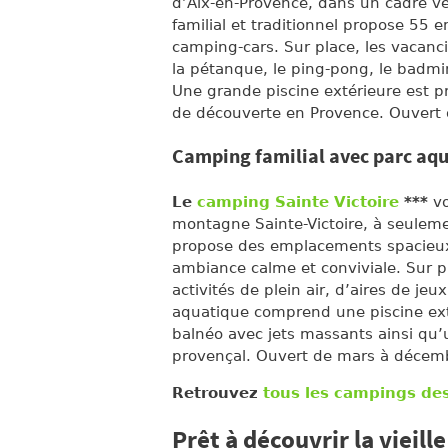
d’Aix-en-Provence, dans un cadre ver
familial et traditionnel propose 5
camping-cars. Sur place, les vacan
la pétanque, le ping-pong, le badmi
Une grande piscine extérieure est p
de découverte en Provence. Ouvert d
Camping familial avec parc aq
Le
camping Sainte Victoire
***
vo
montagne Sainte-Victoire, à seulem
propose des emplacements spacieux
ambiance calme et conviviale. Sur p
activités de plein air, d’aires de je
aquatique comprend une piscine ext
balnéo avec jets massants ainsi qu’u
provençal. Ouvert de mars à décem
Retrouvez
tous les campings de
Prêt à découvrir la vieill