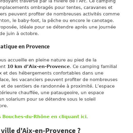
doyant traversé par la rivière de l’Arc. Ce camping
5 emplacements ombragés pour tentes, caravanes et
ciers peuvent profiter de nombreuses activités comme
nton, le baby-foot, la pêche ou encore le canotage.
roposée, idéale pour se détendre après une journée
e juin à octobre.
uatique en Provence
us accueille en pleine nature au pied de la
ent
10 km d’Aix-en-Provence
. Ce camping familial
 et des hébergements confortables dans une
lace, les vacanciers peuvent profiter de nombreuses
ux et de sentiers de randonnée à proximité. L’espace
érieure chauffée, une pataugeoire, un espace
n solarium pour se détendre sous le soleil
bre.
s Bouches-du-Rhône en cliquant ici
.
e ville d'Aix-en-Provence ?