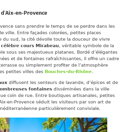
le d’Aix-en-Provence
ovence sans prendre le temps de se perdre dans les
le ville. Entre façades colorées, petites places
u sud, la cité dévoile toute la douceur de vivre
e
célèbre cours Mirabeau
, véritable symbole de la
ble sous ses majestueux platanes. Bordé d’élégantes
es et de fontaines rafraîchissantes, il offre un cadre
terrasse ou simplement profiter de l’atmosphère
s petites villes des
Bouches-du-Rhône
.
aux
diffusent les senteurs de lavande, d’épices et de
nombreuses fontaines
disséminées dans la ville
ue coin de rue. Entre boutiques artisanales, petites
 Aix-en-Provence séduit les visiteurs par son art de
méditerranéenne particulièrement conviviale.