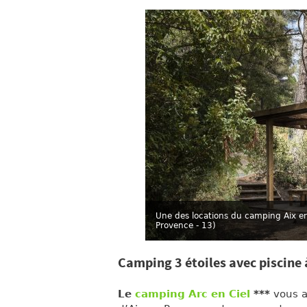
Une des locations du camping Aix e
Provence - 13)
Camping 3 étoiles avec piscine
Le
camping Arc en Ciel
***
vous a