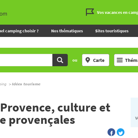
Vos vacances en cam
el camping choisir ?
Nos thématiques
Sites touristiques
Carte
Théma
ou
ping
Idées tourisme
-Provence, culture et
re provençales
V