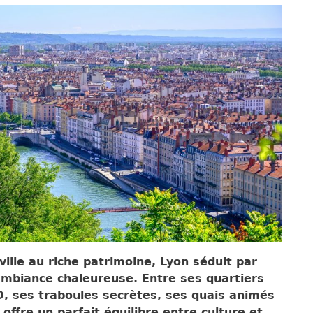
ville au riche patrimoine, Lyon séduit par
ambiance chaleureuse. Entre ses quartiers
O, ses traboules secrètes, ses quais animés
 offre un parfait équilibre entre culture et