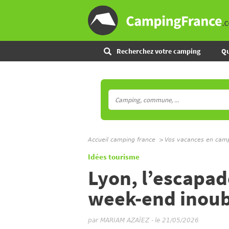
Recherchez votre camping
Qu
Accueil camping france
Vos vacances en cam
Idées tourisme
Lyon, l’escapad
week-end inoub
par
MARIAM AZAÏEZ
-
le 21/05/2026