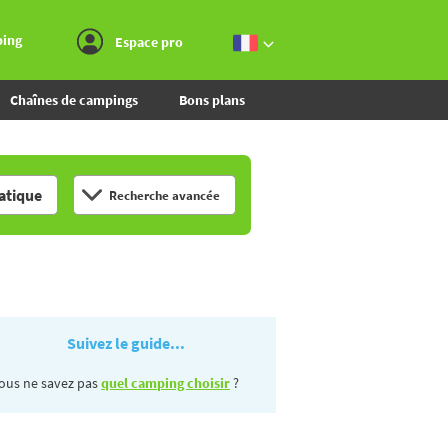
Aller au menu
Aller au contenu
Aller à la recherche
ping
Espace pro
Chaînes de campings
Bons plans
tique
Recherche avancée
Suivez le guide...
ous ne savez pas
quel camping choisir
?