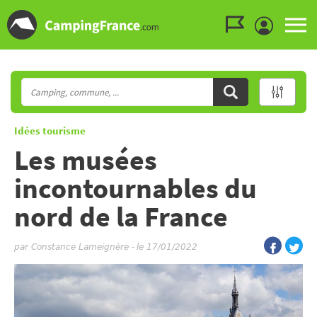
Aller au menu
Aller au contenu
Aller à la recherche
Idées tourisme
Les musées
incontournables du
nord de la France
par
Constance Lameignère
-
le 17/01/2022