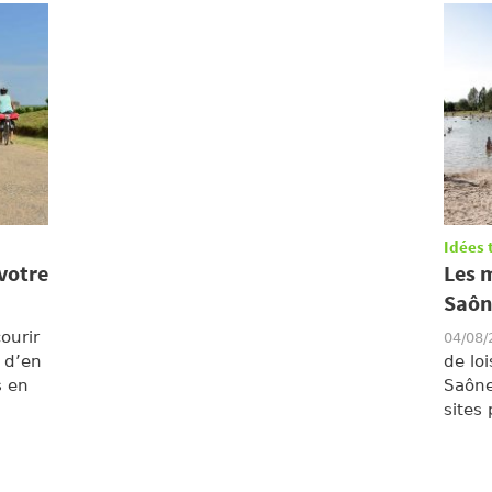
Idées 
 votre
Les m
Saôn
ourir
04/08
u d’en
de loi
s en
Saône
sites 