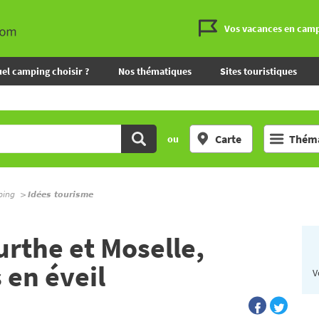
Vos vacances en cam
el camping choisir ?
Nos thématiques
Sites touristiques
Carte
Théma
ou
ping
Idées tourisme
rthe et Moselle,
 en éveil
V