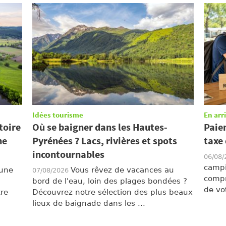
Idées tourisme
En arr
toire
Où se baigner dans les Hautes-
Paie
ne
Pyrénées ? Lacs, rivières et spots
taxe 
incontournables
06/08
campi
 une
Vous rêvez de vacances au
07/08/2026
compr
bord de l'eau, loin des plages bondées ?
de vot
re
Découvrez notre sélection des plus beaux
lieux de baignade dans les ...