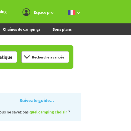
Aller au menu
Aller au contenu
Aller à la recherche
ping
Espace pro
Chaînes de campings
Bons plans
tique
Recherche avancée
Suivez le guide...
ous ne savez pas
quel camping choisir
?