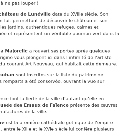
 à ne pas louper !
 château de Lunéville
date du XVIIIe siècle. Son
 fait permettant de découvrir le château et son
s les jardins, authentiques refuges, calmes et
année et représentent un véritable poumon vert dans la
lla Majorelle
a rouvert ses portes après quelques
igine vous plongent ici dans l’intimité de l’artiste
 du courant Art Nouveau, qui habitait cette demeure.
Vauban
sont inscrites sur la liste du patrimoine
 remparts a été conservée, ouvrant la vue sur
e font la fierté de la ville d’autant qu’elle en
usée des Emaux de Faïence
présente des œuvres
ufactures de la ville.
ne
est la première cathédrale gothique de l’empire
ntre le XIIIe et le XVIe siècle lui confère plusieurs