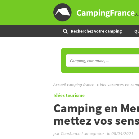
Recherchez votre camping
Qu
Accueil camping france
Vos vacances en cam
Idées tourisme
Camping en Meu
mettez vos sens
par
Constance Lameignère
-
le 08/04/2021