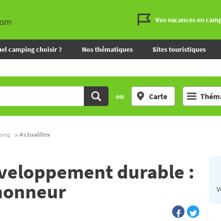
Vos vacances en cam
el camping choisir ?
Nos thématiques
Sites touristiques
Carte
Théma
ou
ping
Actualités
veloppement durable :
'honneur
V