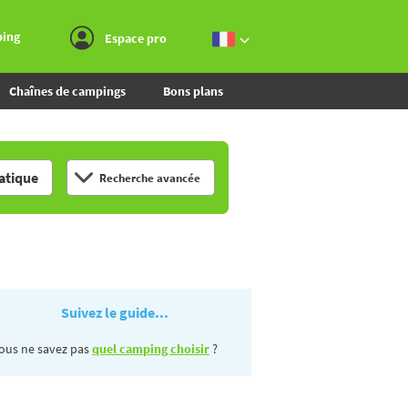
Aller au menu
Aller au contenu
Aller à la recherche
ping
Espace pro
Chaînes de campings
Bons plans
tique
Recherche avancée
Suivez le guide...
ous ne savez pas
quel camping choisir
?