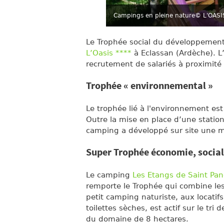
Campings en pleine nature
© L'OASIS
Le Trophée social du développement
L’Oasis ****
à Eclassan (Ardèche). L
recrutement de salariés à proximit
Trophée « environnemental »
Le trophée lié à l'environnement es
Outre la mise en place d’une statio
camping a développé sur site une mi
Super Trophée économie, socia
Le camping
Les Etangs de Saint Pan
remporte le Trophée qui combine les
petit camping naturiste, aux locatif
toilettes sèches, est actif sur le tri
du domaine de 8 hectares.