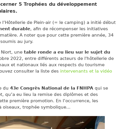
iscerner 5 Trophées du développement
laires.
l’Hôtellerie de Plein-air (= le camping) a initié début
ment durable
, afin de récompenser les initiatives
 matière. A noter que pour cette première année, 34
 soumis au jury.
à Niort, une
table ronde a eu lieu sur le sujet du
obre 2022, entre différents acteurs de l'hôtellerie de
onaux et nationaux liés aux respects du tourisme
ouvez consulter la liste des
intervenants et la vidéo
re du
43e Congrès National de la FNHPA
qui se
t, qu’a eu lieu la remise des diplômes et des
ette première promotion. En l’occurrence, les
à oiseaux, trophée symbolique...