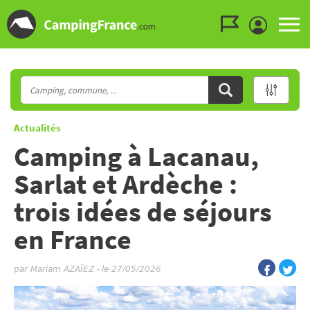
Aller au menu
Aller au contenu
Aller à la recherche
Actualités
Camping à Lacanau,
Sarlat et Ardèche :
trois idées de séjours
en France
par
Mariam AZAÏEZ
-
le 27/05/2026