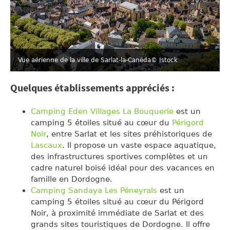
Vue aérienne de la ville de Sarlat-la-Canéda
© Istock
Quelques établissements appréciés :
Camping Eden Villages La Bouquerie
est un
camping 5 étoiles situé au cœur du
Périgord
Noir
, entre Sarlat et les sites préhistoriques de
Lascaux
. Il propose un vaste espace aquatique,
des infrastructures sportives complètes et un
cadre naturel boisé idéal pour des vacances en
famille en Dordogne.
Camping Sandaya Les Péneyrals
est un
camping 5 étoiles situé au cœur du Périgord
Noir, à proximité immédiate de Sarlat et des
grands sites touristiques de Dordogne. Il offre