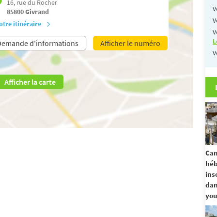
16, rue du Rocher
V
85800
Givrand
V
otre itinéraire
V
L
Demande d'informations
Afficher le numéro
V
Afficher la carte
Cam
hé
ins
dan
you