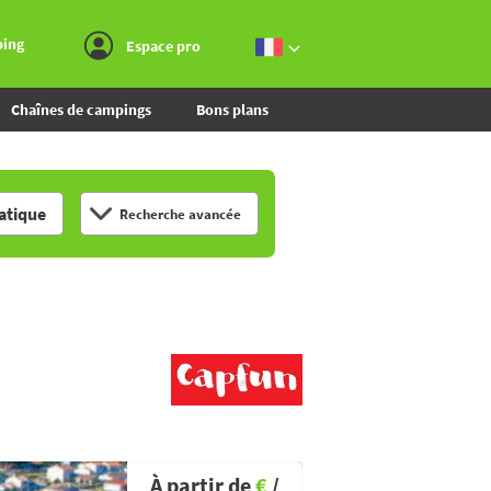
Aller au menu
Aller au contenu
Aller à la recherche
ping
Espace pro
Chaînes de campings
Bons plans
tique
Recherche avancée
À partir de
€
/