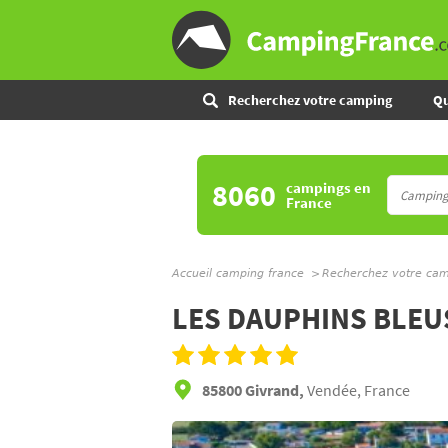
Recherchez votre camping
Qu
8060
campings
en
France
Accueil camping france
Recherchez votre ca
LES DAUPHINS BLEU
85800 Givrand,
Vendée, France