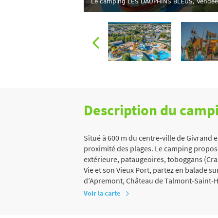
Le camping LES DAUPHINS BLEUS, Vendée
Description du camp
Situé à 600 m du centre-ville de Givrand 
proximité des plages. Le camping propose
extérieure, pataugeoires, toboggans (Cra
Vie et son Vieux Port, partez en balade su
d’Apremont, Château de Talmont-Saint-Hila
Voir la carte