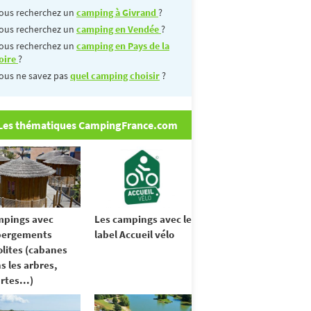
ous recherchez un
camping à Givrand
?
ous recherchez un
camping en Vendée
?
ous recherchez un
camping en Pays de la
oire
?
ous ne savez pas
quel camping choisir
?
Les thématiques CampingFrance.com
pings avec
Les campings avec le
bergements
label Accueil vélo
olites (cabanes
s les arbres,
rtes...)