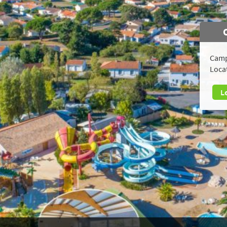
Camp
Loca
L