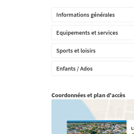
Informations générales
Espace jeux pour les enfants
Equipements et services
Sports et loisirs
Enfants / Ados
Coordonnées et plan d'accès
L