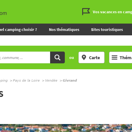
Vos vacances en cam
el camping choisir ?
Nos thématiques
Sites touristiques
Carte
Théma
ou
mping
Pays de la Loire
Vendée
Givrand
S