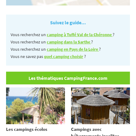
Suivez le guide...
Vous recherchez un
camping à Tuffé Val de la Chéronne
?
Vous recherchez un
camping dans la Sarthe
?
Vous recherchez un
camping en Pays de la Loire
?
Vous ne savez pas
quel camping choisir
?
Les thématiques CampingFrance.com
Les campings écolos
Campings avec
hébergements insolites