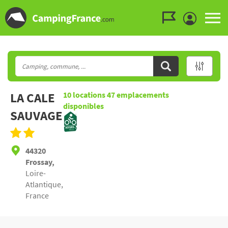
Aller au menu
Aller au contenu
Aller à la recherche
LA CALE
10
locations
47
emplacements
disponibles
SAUVAGE
44320
Frossay,
Loire-
Atlantique,
France