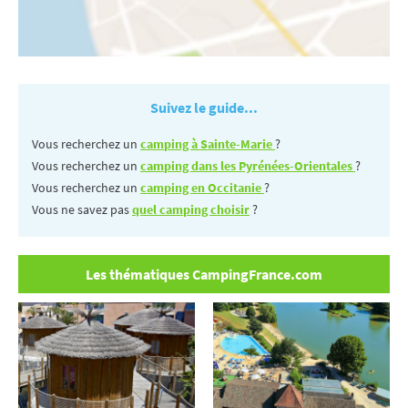
Suivez le guide...
Vous recherchez un
camping à Sainte-Marie
?
Vous recherchez un
camping dans les Pyrénées-Orientales
?
Vous recherchez un
camping en Occitanie
?
Vous ne savez pas
quel camping choisir
?
Les thématiques CampingFrance.com