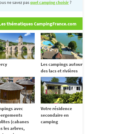
ous ne savez pas
quel camping choisir
?
Les thématiques CampingFrance.com
rcy
Les campings autour
des lacs et rivières
pings avec
Votre résidence
bergements
secondaire en
olites (cabanes
camping
s les arbres,