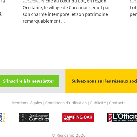
 la
Niché au cœur du Lot, en région
26/12/2025
10/
Occitanie, le village de Carennac séduit par
Lot
é.
son charme intemporel et son patrimoine
pen
remarquablement ...
Suivez-nous sur les réseaux soc
S'inscrire à la newsletter
Mentions légales
Conditions d'utilisation
Publicité
Contacts
© Régicamp 2026