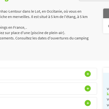
hac-Lentour dans le Lot, en Occitanie, où vous en
iche en merveilles. Il est situé à 5 km de l'étang, à 5 km
ngs en France, .
ez sur place d'une (piscine de plein-air).
acements. Consultez les dates d'ouvertures du camping
V
L
V
V