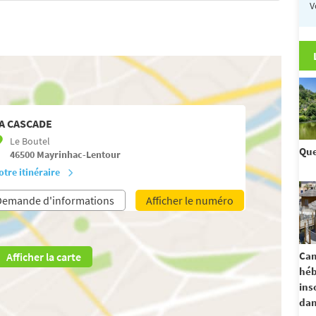
V
A CASCADE
Le Boutel
Que
46500
Mayrinhac-Lentour
otre itinéraire
Demande d'informations
Afficher le numéro
Cam
Afficher la carte
hé
ins
dan