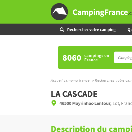
Recherchez votre camping
Qu
8060
campings
en
France
Accueil camping france
Recherchez votre ca
LA CASCADE
46500 Mayrinhac-Lentour,
Lot, Fran
Description du camp