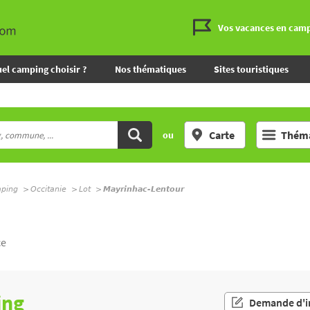
Vos vacances en cam
el camping choisir ?
Nos thématiques
Sites touristiques
Carte
Théma
ou
mping
Occitanie
Lot
Mayrinhac-Lentour
ce
ing
Demande d'i