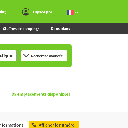
Aller au menu
Aller au contenu
Aller à la recherche
ping
Espace pro
Chaînes de campings
Bons plans
tique
Recherche avancée
35
emplacements disponibles
nformations
Afficher le numéro