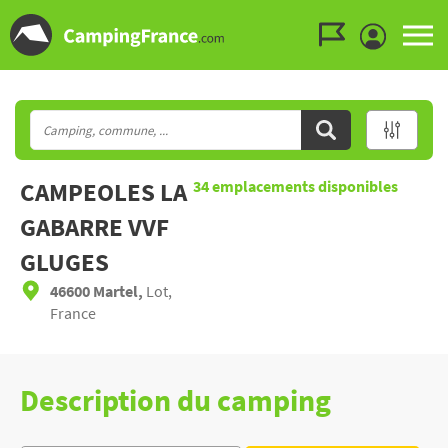
Aller au menu
Aller au contenu
Aller à la recherche
CAMPEOLES LA
34
emplacements disponibles
GABARRE VVF
GLUGES
46600 Martel,
Lot,
France
Description du camping