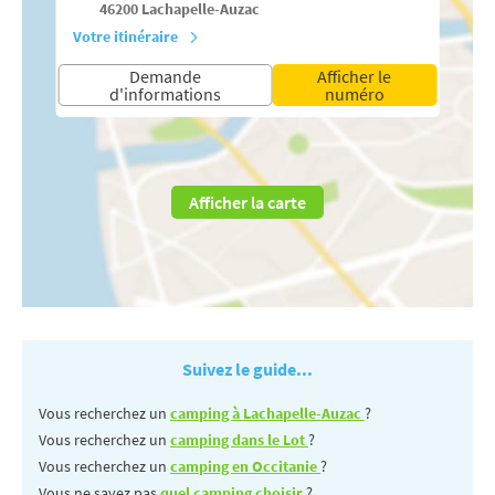
46200
Lachapelle-Auzac
Votre itinéraire
Demande
Afficher le
d'informations
numéro
Afficher la carte
Suivez le guide...
Vous recherchez un
camping à Lachapelle-Auzac
?
Vous recherchez un
camping dans le Lot
?
Vous recherchez un
camping en Occitanie
?
Vous ne savez pas
quel camping choisir
?