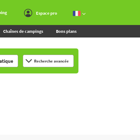
Aller au menu
Aller au contenu
Aller à la recherche
ping
Espace pro
Chaînes de campings
Bons plans
tique
Recherche avancée