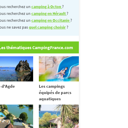
ous recherchez un
camping à Octon
?
ous recherchez un
camping en Hérault
?
ous recherchez un
camping en Occitanie
?
ous ne savez pas
quel camping choisir
?
Les thématiques CampingFrance.com
 d'Agde
Les campings
équipés de parcs
aquatiques