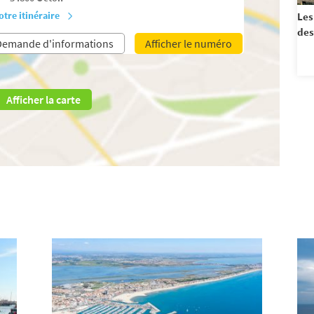
otre itinéraire
Les
des
Demande d'informations
Afficher le numéro
Afficher la carte