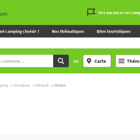
Vos vacances en cam
el camping choisir ?
Nos thématiques
Sites touristiques
Carte
Théma
ou
mping
Occitanie
Hérault
Octon