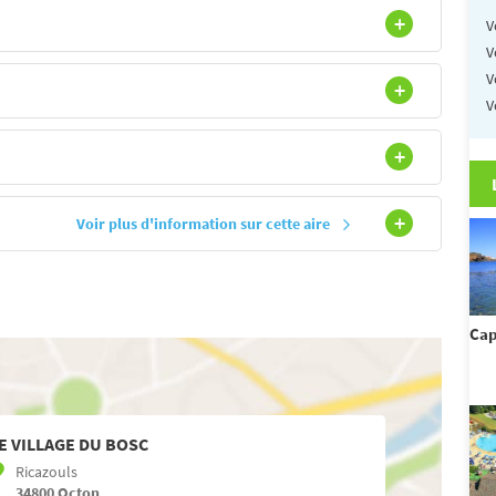
V
V
V
V
Voir plus d'information sur cette aire
Cap
E VILLAGE DU BOSC
Ricazouls
34800
Octon