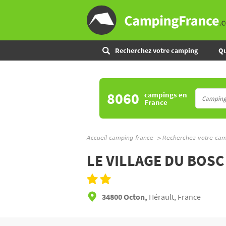
Recherchez votre camping
Qu
8060
campings
en
France
Accueil camping france
Recherchez votre ca
LE VILLAGE DU BOSC
34800 Octon,
Hérault, France