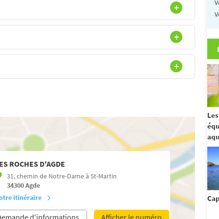
V
V
Les
équ
aqu
ES ROCHES D'AGDE
31, chemin de Notre-Dame à St-Martin
34300
Agde
otre itinéraire
Cap
Demande d'informations
Afficher le numéro