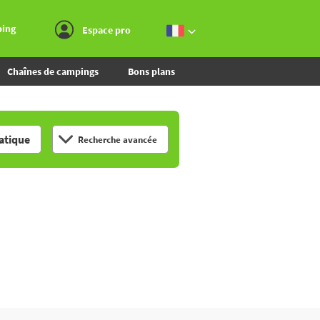
Aller au menu
Aller au contenu
Aller à la recherche
ping
Espace pro
Chaînes de campings
Bons plans
tique
Recherche avancée