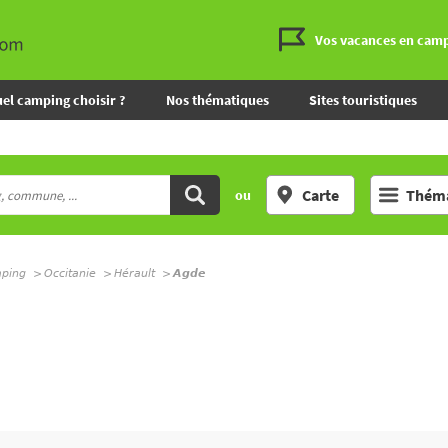
Vos vacances en cam
el camping choisir ?
Nos thématiques
Sites touristiques
Carte
Théma
ou
mping
Occitanie
Hérault
Agde