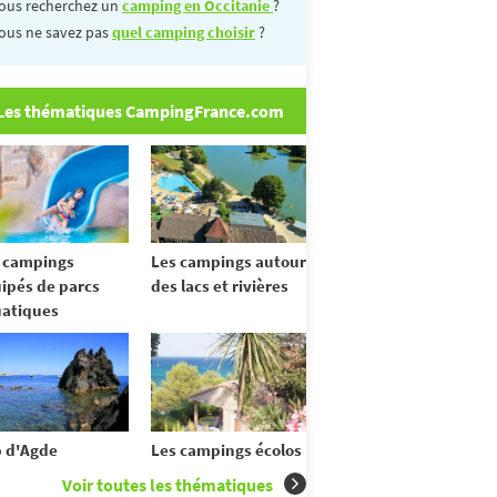
ous recherchez un
camping en Occitanie
?
ous ne savez pas
quel camping choisir
?
Les thématiques CampingFrance.com
 campings
Les campings autour
ipés de parcs
des lacs et rivières
atiques
 d'Agde
Les campings écolos
Voir toutes les thématiques