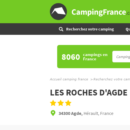
Recherchez votre camping
Qu
8060
campings
en
France
Accueil camping france
Recherchez votre ca
LES ROCHES D'AGDE
34300 Agde,
Hérault, France