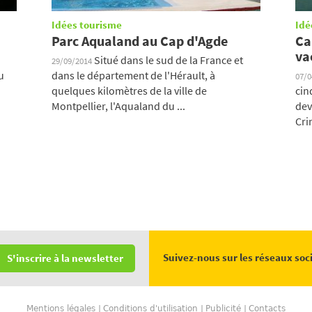
Idées tourisme
Idé
Parc Aqualand au Cap d'Agde
Ca
va
Situé dans le sud de la France et
29/09/2014
u
dans le département de l'Hérault, à
07/
quelques kilomètres de la ville de
cin
Montpellier, l'Aqualand du ...
dev
Crin
Suivez-nous sur les réseaux soc
S'inscrire à la newsletter
Mentions légales
Conditions d'utilisation
Publicité
Contacts