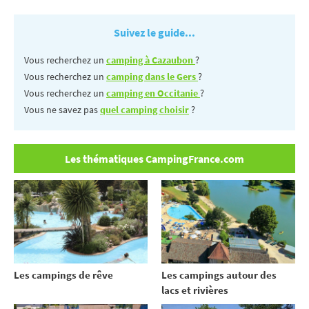
Suivez le guide...
Vous recherchez un
camping à Cazaubon
?
Vous recherchez un
camping dans le Gers
?
Vous recherchez un
camping en Occitanie
?
Vous ne savez pas
quel camping choisir
?
Les thématiques CampingFrance.com
Les campings de rêve
Les campings autour des
lacs et rivières