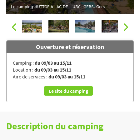
Le camping HUTTOPIA LAC DE L'UBY - GERS, Gers
Ouverture et réservation
Camping :
du 09/03 au 15/11
Location :
du 09/03 au 15/11
Le camping HUTTOPIA LAC DE L'UBY - GERS, Gers
Aire de services :
du 09/03 au 15/11
Le site du camping
Description du camping