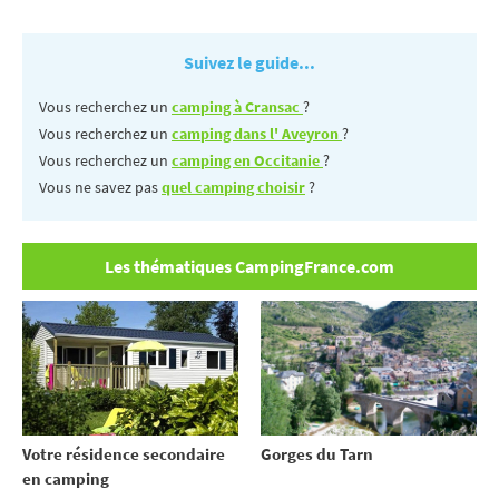
Suivez le guide...
Vous recherchez un
camping à Cransac
?
Vous recherchez un
camping dans l' Aveyron
?
Vous recherchez un
camping en Occitanie
?
Vous ne savez pas
quel camping choisir
?
Les thématiques CampingFrance.com
Votre résidence secondaire
Gorges du Tarn
en camping