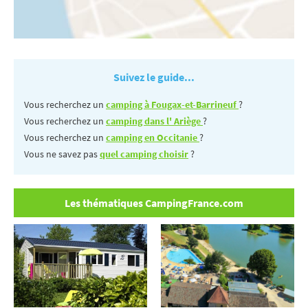
Suivez le guide...
Vous recherchez un
camping à Fougax-et-Barrineuf
?
Vous recherchez un
camping dans l' Ariège
?
Vous recherchez un
camping en Occitanie
?
Vous ne savez pas
quel camping choisir
?
Les thématiques CampingFrance.com