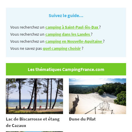
Suivez le guide...
Vous recherchez un
camping à Saint-Paul-lès-Dax
?
Vous recherchez un
camping dans les Landes
?
Vous recherchez un
camping en Nouvelle-Aquitaine
?
Vous ne savez pas
quel camping choisir
?
Les thématiques CampingFrance.com
Lac de Biscarrosse et étang
Dune du Pilat
de Cazaux