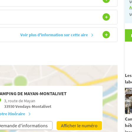
V
A
V
Voir plus d'information sur cette aire
Les
lab
AMPING DE MAYAN-MONTALIVET
3, route de Mayan
33930
Vendays-Montalivet
otre itinéraire
Cam
Demande d'informations
Afficher le numéro
hé
ins