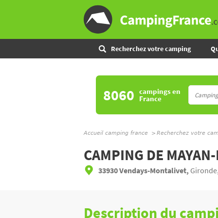
Recherchez votre camping
Qu
8060
campings
en
France
Accueil camping france
Recherchez votre ca
CAMPING DE MAYAN
33930 Vendays-Montalivet,
Gironde
Description du camp