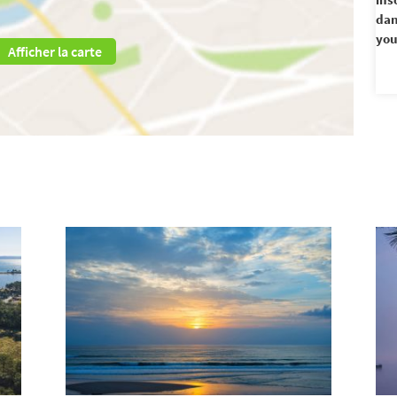
dan
you
Afficher la carte