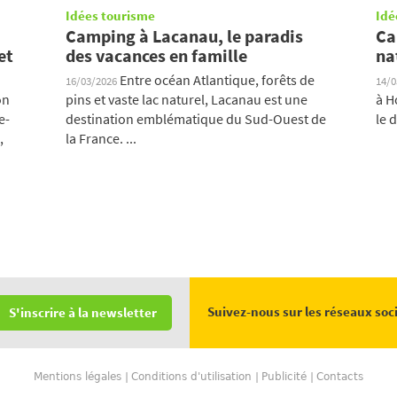
Idées tourisme
Idé
Camping à Lacanau, le paradis
Ca
et
des vacances en famille
na
Entre océan Atlantique, forêts de
16/03/2026
14/
on
pins et vaste lac naturel, Lacanau est une
à H
e-
destination emblématique du Sud-Ouest de
le 
,
la France. ...
Suivez-nous sur les réseaux soc
S'inscrire à la newsletter
Mentions légales
Conditions d'utilisation
Publicité
Contacts