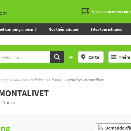
Vos vacances en cam
el camping choisir ?
Nos thématiques
Sites touristiques
Carte
Théma
ou
mping
Nouvelle-Aquitaine
Gironde
Vendays-Montalivet
-MONTALIVET
, France
ing
Demande d'i