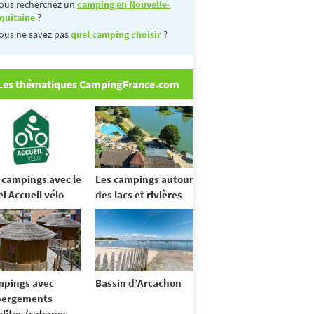
ous recherchez un
camping en Nouvelle-
quitaine
?
ous ne savez pas
quel camping choisir
?
Les thématiques CampingFrance.com
 campings avec le
Les campings autour
el Accueil vélo
des lacs et rivières
pings avec
Bassin d’Arcachon
bergements
olites (cabanes