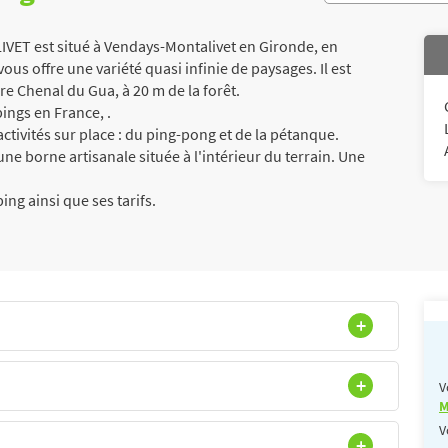
T est situé à Vendays-Montalivet en Gironde, en
us offre une variété quasi infinie de paysages. Il est
ère Chenal du Gua, à 20 m de la forêt.
ngs en France, .
ctivités sur place : du ping-pong et de la pétanque.
ne borne artisanale située à l'intérieur du terrain. Une
ng ainsi que ses tarifs.
V
M
V