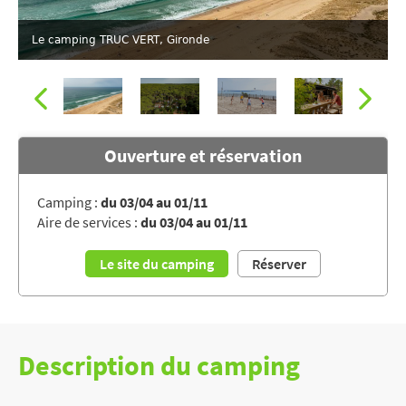
Le camping TRUC VERT, Gironde
Ouverture et réservation
Camping :
du 03/04 au 01/11
Aire de services :
du 03/04 au 01/11
Le camping TRUC VERT, Gironde
Le site du camping
Réserver
Description du camping