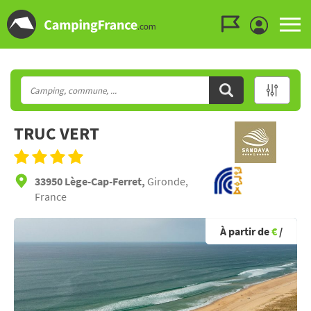
Aller au menu
Aller au contenu
Aller à la recherche
TRUC VERT
33950 Lège-Cap-Ferret,
Gironde,
France
À partir de
€
/