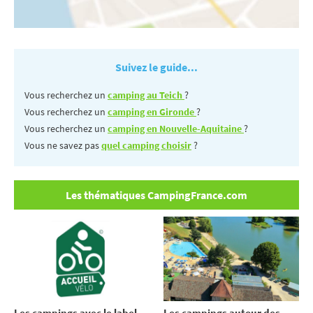
Suivez le guide...
Vous recherchez un
camping au Teich
?
Vous recherchez un
camping en Gironde
?
Vous recherchez un
camping en Nouvelle-Aquitaine
?
Vous ne savez pas
quel camping choisir
?
Les thématiques CampingFrance.com
Les campings avec le label
Les campings autour des